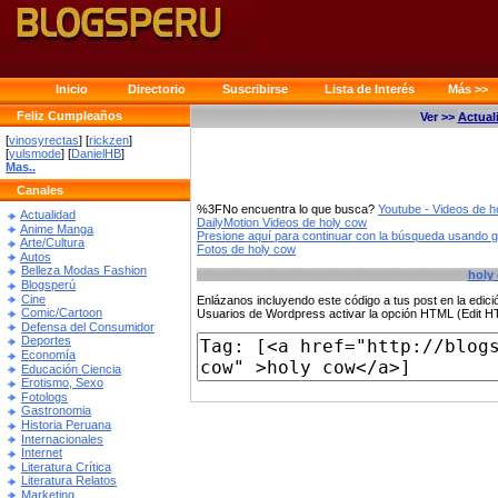
Inicio
Directorio
Suscribirse
Lista de Interés
Más >>
Feliz Cumpleaños
Ver >>
Actual
[
vinosyrectas
] [
rickzen
]
[
yulsmode
] [
DanielHB
]
Mas..
Canales
%3FNo encuentra lo que busca?
Youtube - Videos de h
Actualidad
DailyMotion Videos de holy cow
Anime Manga
Presione aquí para continuar con la búsqueda usando 
Arte/Cultura
Fotos de holy cow
Autos
Belleza Modas Fashion
holy
Blogsperú
Cine
Enlázanos incluyendo este código a tus post en la edi
Comic/Cartoon
Usuarios de Wordpress activar la opción HTML (Edit 
Defensa del Consumidor
Deportes
Economía
Educación Ciencia
Erotismo, Sexo
Fotologs
Gastronomia
Historia Peruana
Internacionales
Internet
Literatura Crítica
Literatura Relatos
Marketing