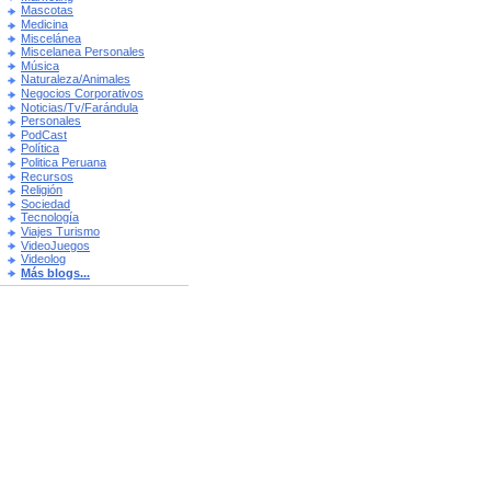
Mascotas
Medicina
Miscelánea
Miscelanea Personales
Música
Naturaleza/Animales
Negocios Corporativos
Noticias/Tv/Farándula
Personales
PodCast
Política
Politica Peruana
Recursos
Religión
Sociedad
Tecnología
Viajes Turismo
VideoJuegos
Videolog
Más blogs...