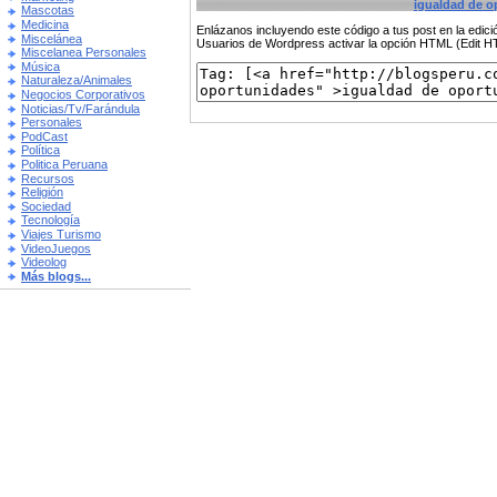
igualdad de o
Mascotas
Medicina
Enlázanos incluyendo este código a tus post en la edi
Miscelánea
Usuarios de Wordpress activar la opción HTML (Edit 
Miscelanea Personales
Música
Naturaleza/Animales
Negocios Corporativos
Noticias/Tv/Farándula
Personales
PodCast
Política
Politica Peruana
Recursos
Religión
Sociedad
Tecnología
Viajes Turismo
VideoJuegos
Videolog
Más blogs...