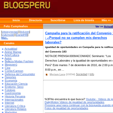
Inicio
Directorio
Suscribirse
Lista de Interés
Más >>
Feliz Cumpleaños
Ver >>
Actual
[
vinosyrectas
] [
rickzen
]
Campaña para la ratificación del Convenio 
[
yulsmode
] [
DanielHB
]
: ¿Porqué no se cumplen mis derechos
Mas..
laborales?
Canales
igualdad de oportunidades en Campaña para la ratifica
Actualidad
del Convenio 183
Anime Manga
Arte/Cultura
NOTA DE PRENSA 0009/ACOM/ADC Seminario: “Los
Autos
Derechos Laborales y la igualdad de oportunidades en 
Belleza Modas Fashion
Blogsperú
Perú” Este martes 7 de diciembre de 2010, de 2:00 p.m
Cine
8:00 p.m., en ...
Comic/Cartoon
Defensa del Consumidor
Sociedad
|
Info
Myriam Lara
(1323d)
Deportes
Economía
Educación Ciencia
Erotismo, Sexo
Fotologs
Gastronomia
Historia Peruana
%3FNo encuentra lo que busca?
Youtube - Videos de i
Internacionales
DailyMotion Videos de igualdad de oportunidades
Internet
Presione aquí para continuar con la búsqueda usando 
Literatura Crítica
Fotos de igualdad de oportunidades
Literatura Relatos
Marketing