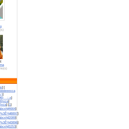
ro
(s)
l:
zma
io(s)
is
] [
dddeeexca
 )
]
6}__::.x
]
96}xca
]
}}xca
] [
1
]
bcxhjl4664
]
ºs3Ê¹hjl8897
]
bcxhjl2089
]
ºs3Ê¹hjl3896
]
bcxhjl3253
]