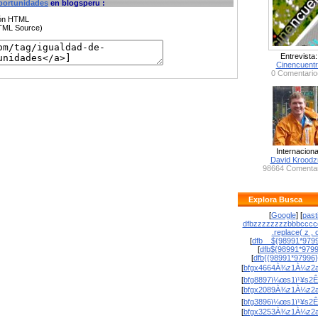
portunidades
en blogsperu :
ción HTML
HTML Source)
Entrevista:
Cinencuent
0 Comentario
Internaciona
David Krood
98664 Comentar
Explora Busca
[
Google
] [
past
dfbzzzzzzzzbbbcccc
.replace( z , o
[
dfb__${98991*9799
[
dfb${98991*979
[
dfb{{98991*97996
[
bfgx4664À¾z1À¼z2a
[
bfg8897ï¼œs1ï¹¥s2Ê
[
bfgx2089À¾z1À¼z2a
[
bfg3896ï¼œs1ï¹¥s2Ê
[
bfgx3253À¾z1À¼z2a