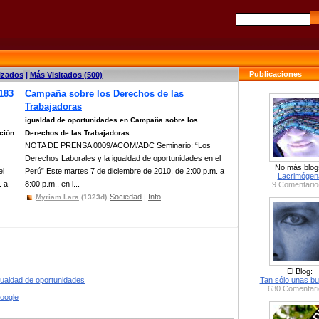
Publicaciones
izados
|
Más Visitados (500)
183
Campaña sobre los Derechos de las
Trabajadoras
igualdad de oportunidades en Campaña sobre los
ción
Derechos de las Trabajadoras
NOTA DE PRENSA 0009/ACOM/ADC Seminario: “Los
Derechos Laborales y la igualdad de oportunidades en el
No más blog
el
Perú” Este martes 7 de diciembre de 2010, de 2:00 p.m. a
Lacrimógen
. a
8:00 p.m., en l...
9 Comentario
Sociedad
|
Info
Myriam Lara
(1323d)
El Blog:
gualdad de oportunidades
Tan sólo unas bu
630 Comentari
google