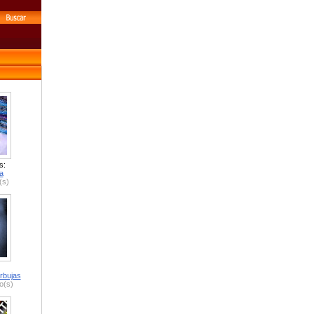
s:
a
(s)
rbujas
o(s)