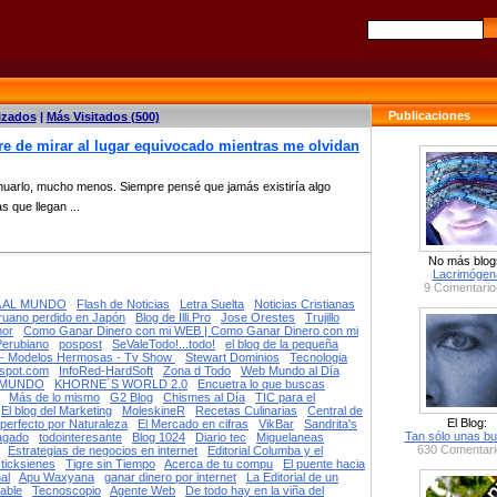
Publicaciones
izados
|
Más Visitados (500)
re de mirar al lugar equivocado mientras me olvidan
nuarlo, mucho menos. Siempre pensé que jamás existiría algo
 que llegan ...
No más blog
Lacrimógen
9 Comentario
 AL MUNDO
Flash de Noticias
Letra Suelta
Noticias Cristianas
eruano perdido en Japón
Blog de Illi.Pro
Jose Orestes
Trujillo
mor
Como Ganar Dinero con mi WEB | Como Ganar Dinero con mi
Perubiano
pospost
SeValeTodo!...todo!
el blog de la pequeña
 - Modelos Hermosas - Tv Show
Stewart Dominios
Tecnologia
gspot.com
InfoRed-HardSoft
Zona d Todo
Web Mundo al Día
 MUNDO
KHORNE´S WORLD 2.0
Encuetra lo que buscas
Más de lo mismo
G2 Blog
Chismes al Día
TIC para el
El blog del Marketing
MoleskineR
Recetas Culinarias
Central de
El Blog:
perfecto por Naturaleza
El Mercado en cifras
VikBar
Sandrita's
Tan sólo unas bu
pagado
todointeresante
Blog 1024
Diario tec
Miguelaneas
630 Comentari
Estrategias de negocios en internet
Editorial Columba y el
ticksienes
Tigre sin Tiempo
Acerca de tu compu
El puente hacia
al
Apu Waxyana
ganar dinero por internet
La Editorial de un
able
Tecnoscopio
Agente Web
De todo hay en la viña del