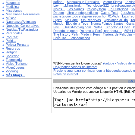
señor...
Manuales y Tutoriales
Vector Sigma
La vida
Mascotas
Lay
::::Miansilord::::
Tecnologia-S22
braulioaquino.b
Medicina
Notas...
Los Nadies
Psicosystem
Eh Publicidad
So
Miscelánea
Directo
Libre e Independiente
Cache Total
JustJers
Miscelanea Personales
pianista que tocó y alguien escuchó
01-Vida
LatisTec
Música
Digital
Sin Papel
Sin Reservas
Opiniones al Día
Te
Naturaleza/Animales
Mundo
Blog de la Teve
Nunca Fuimos Santos
Gana 
Negocios Corporativos
Peru
ThisIsMorning.com
Notas
Tecnología Open
P
Noticias/Tv/Farándula
De todo un poco
Yo amo al Perú, por ahora ...
50% Li
Personales
The History Path
Made in Perú
Trailers de Películas 
PodCast
Películas - Latinoamérica
Política
Politica Peruana
Recursos
Religión
Sociedad
Tecnología
%3FNo encuentra lo que busca?
Youtube - Videos de in
Viajes Turismo
DailyMotion Videos de internet
VideoJuegos
Presione aquí para continuar con la búsqueda usando 
Videolog
Fotos de internet
Más blogs...
inte
Enlázanos incluyendo este código a tus post en la edi
Usuarios de Wordpress activar la opción HTML (Edit 