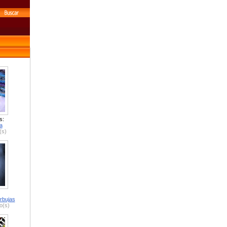
s:
a
(s)
rbujas
o(s)