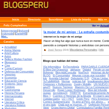
Inicio
Directorio
Suscribirse
Lista de Interés
Más >>
Feliz Cumpleaños
Ver >>
Actual
[
vinosyrectas
] [
rickzen
]
la mujer de mi amigo : La extraña costumb
[
yulsmode
] [
DanielHB
]
Mas..
internet en la mujer de mi amigo
Hacer un blog fue algo que nunca tuve en mente. Conti
Canales
parecido a compartir historias y anécdotas con personas
Actualidad
Miscelanea Personales
|
Info
José Torres
(32d)
Anime Manga
Arte/Cultura
Autos
Belleza Modas Fashion
Blogs que hablan del tema:
Blogsperú
Cine
Vía Informática
EnTecnología
PARA DARLE CUERDA
Comic/Cartoon
El Blog Del Dragonux
alphaser
Didaké
Perujin un p
Defensa del Consumidor
Bohemio
Blog AddConsulta
NotiTech
Historias de A
Deportes
BLOG
El Consumidor
Algunas cosas que suceden
Economía
lulu
Avenida Libertad
Debutante (2.0)
Chicas Lindas
Educación Ciencia
YuTubiMANIA
Nivmar
noticias-full
braulioaquino.blo
Erotismo, Sexo
Opiniones y Reflexiones
Geeky Mobility
UN NUEVO
Fotologs
aquí!!!
Nuevos Tiempos
Maestro De La Computacion
Gastronomia
Desarrollo
Roger Lopez Rodriguez
Blog del Infundio
Historia Peruana
quejas
tecnoblog24
TRIBYTE
Estramboticamente iN
Blog :)
Cuentos e Historias de la Abuela
El cigarro a
Internacionales
cuidalacuadra
LO + HOT
Geek Perú
Peru Empresa
Internet
Comics Sudamericano
Yo amo al Perú, por ahora ...
s
Literatura Crítica
el otro lado
Ojalá que te mueras...!!!
Definición Person
Literatura Relatos
Vago
Grupo Apoyo Digital
Computadora Familiar Rent
Marketing