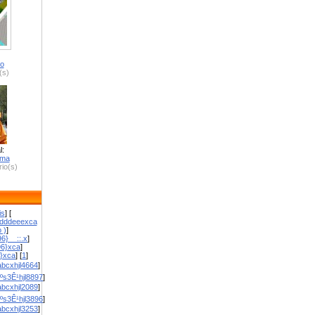
ro
(s)
l:
zma
io(s)
is
] [
dddeeexca
 )
]
6}__::.x
]
96}xca
]
}}xca
] [
1
]
bcxhjl4664
]
ºs3Ê¹hjl8897
]
bcxhjl2089
]
ºs3Ê¹hjl3896
]
bcxhjl3253
]