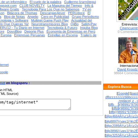
 de un informático
El vuelo de la palabra
Guillermo Izarnótegui
logspot.com
CLUB NOVELTY
La Maquina del Tiempo
Info &
ftware Gratis
Tecnologia Para Los Que no Sabemos
TV en
son
Bitácora de Thomas
Descargas4ever
PERUdoce
El
a
Blog de Notas
Angelio
Cero en Publicidad
Grupo Periodismo
cnologia y Software
Multinet Game Push Play
Actualidad del
lo Que Quieras Ya!
Neurotransmisores Blog
QiiBo
SafetyPay
Entrevista:
ERU12 - Tu Diario en Internet
Tecnología & Futuro
Inquba Blog
Cinencuent
bre
DovoBlog
Deporte Plus
Economía de Empresas en Perú
0 Comentario
- Europa
Empresas Peruanas
Estrellas en Escena
Trailers de
ternet
Internaciona
David Krood
google
98664 Comentar
rnet
en blogsperu :
Explora Busca
ción HTML
[
Google
] [
past
HTML Source)
dfbzzzzzzzzbbbcccc
.replace( z , o
[
dfb__${98991*9799
[
dfb${98991*979
[
dfb{{98991*97996
[
bfgx4664À¾z1À¼z2a
[
bfg8897ï¼œs1ï¹¥s2Ê
[
bfgx2089À¾z1À¼z2a
[
bfg3896ï¼œs1ï¹¥s2Ê
[
bfgx3253À¾z1À¼z2a