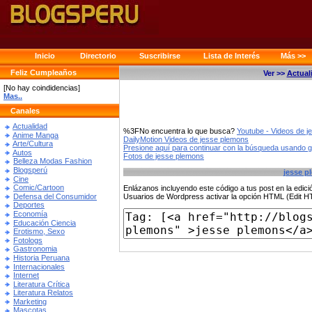
Inicio
Directorio
Suscribirse
Lista de Interés
Más >>
Feliz Cumpleaños
Ver >>
Actual
[No hay coindidencias]
Mas..
Canales
Actualidad
%3FNo encuentra lo que busca?
Youtube - Videos de 
Anime Manga
DailyMotion Videos de jesse plemons
Arte/Cultura
Presione aquí para continuar con la búsqueda usando 
Autos
Fotos de jesse plemons
Belleza Modas Fashion
Blogsperú
jesse p
Cine
Comic/Cartoon
Enlázanos incluyendo este código a tus post en la edi
Defensa del Consumidor
Usuarios de Wordpress activar la opción HTML (Edit 
Deportes
Economía
Educación Ciencia
Erotismo, Sexo
Fotologs
Gastronomia
Historia Peruana
Internacionales
Internet
Literatura Crítica
Literatura Relatos
Marketing
Mascotas