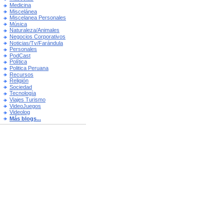
Medicina
Miscelánea
Miscelanea Personales
Música
Naturaleza/Animales
Negocios Corporativos
Noticias/Tv/Farándula
Personales
PodCast
Política
Politica Peruana
Recursos
Religión
Sociedad
Tecnología
Viajes Turismo
VideoJuegos
Videolog
Más blogs...