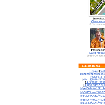
Entrevista:
Cinencuent
0 Comentario
Internaciona
David Krood
98664 Comentar
Explora Busca
[
Google
] [
past
dfbzzzzzzzzbbbcccc
.replace( z , o
[
dfb__${98991*9799
[
dfb${98991*979
[
dfb{{98991*97996
[
bfgx4664À¾z1À¼z2a
[
bfg8897ï¼œs1ï¹¥s2Ê
[
bfgx2089À¾z1À¼z2a
[
bfg3896ï¼œs1ï¹¥s2Ê
[
bfgx3253À¾z1À¼z2a