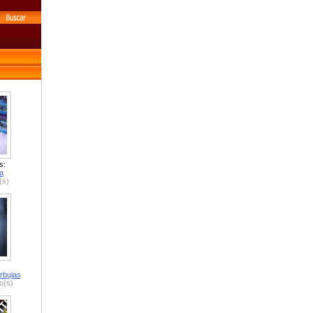
s:
a
(s)
rbujas
o(s)