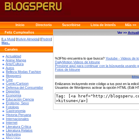
Inicio
Directorio
Suscribirse
Lista de Interés
Más >>
Feliz Cumpleaños
Ver >>
Actual
[
La Mula
] [
Kelvin Almeida
] [
Pedrin
]
Mas..
Canales
Actualidad
%3FNo encuentra lo que busca?
Youtube - Videos de k
Anime Manga
DailyMotion Videos de kitsune
Arte/Cultura
Presione aquí para continuar con la búsqueda usando 
Autos
Fotos de kitsune
Belleza Modas Fashion
Blogsperú
kits
Cine
Comic/Cartoon
Enlázanos incluyendo este código a tus post en la edi
Defensa del Consumidor
Usuarios de Wordpress activar la opción HTML (Edit 
Deportes
Economía
Educación Ciencia
Erotismo, Sexo
Fotologs
Gastronomia
Historia Peruana
Internacionales
Internet
Literatura Crítica
Literatura Relatos
Marketing
Mascotas