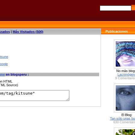
Publicaciones
izados
|
Más Visitados (500)
itsune
google
No más blog
une
en blogsperu :
Lacrimógen
9 Comentario
ción HTML
HTML Source)
El Blog:
Tan sólo unas bu
630 Comentari