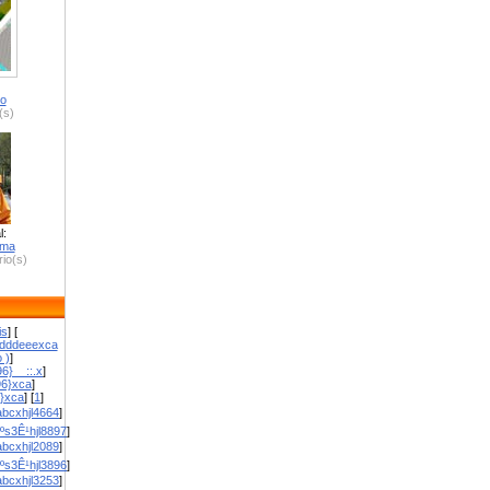
ro
(s)
l:
zma
io(s)
is
] [
dddeeexca
 )
]
6}__::.x
]
96}xca
]
}}xca
] [
1
]
bcxhjl4664
]
ºs3Ê¹hjl8897
]
bcxhjl2089
]
ºs3Ê¹hjl3896
]
bcxhjl3253
]