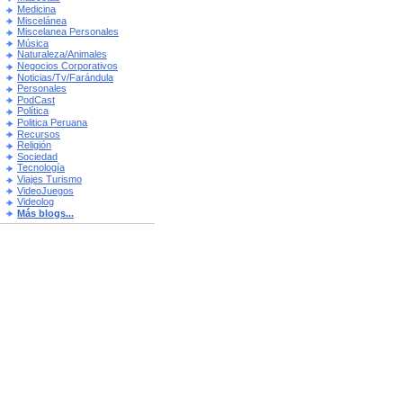
Medicina
Miscelánea
Miscelanea Personales
Música
Naturaleza/Animales
Negocios Corporativos
Noticias/Tv/Farándula
Personales
PodCast
Política
Politica Peruana
Recursos
Religión
Sociedad
Tecnología
Viajes Turismo
VideoJuegos
Videolog
Más blogs...