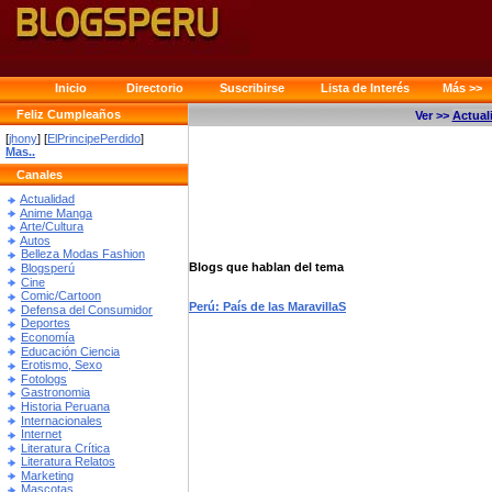
Inicio
Directorio
Suscribirse
Lista de Interés
Más >>
Feliz Cumpleaños
Ver >>
Actual
[
jhony
] [
ElPrincipePerdido
]
Mas..
Canales
Actualidad
Anime Manga
Arte/Cultura
Autos
Belleza Modas Fashion
Blogs que hablan del tema
Blogsperú
Cine
Comic/Cartoon
Perú: País de las MaravillaS
Defensa del Consumidor
Deportes
Economía
Educación Ciencia
Erotismo, Sexo
Fotologs
Gastronomia
Historia Peruana
Internacionales
Internet
Literatura Crítica
Literatura Relatos
Marketing
Mascotas