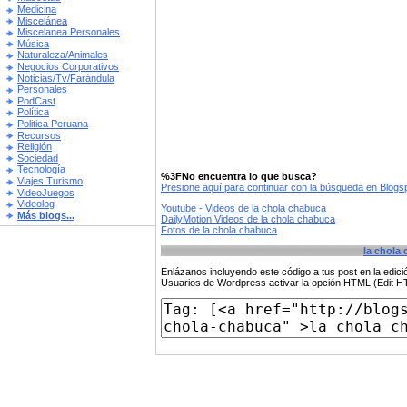
Medicina
Miscelánea
Miscelanea Personales
Música
Naturaleza/Animales
Negocios Corporativos
Noticias/Tv/Farándula
Personales
PodCast
Política
Politica Peruana
Recursos
Religión
Sociedad
Tecnología
%3FNo encuentra lo que busca?
Viajes Turismo
Presione aquí para continuar con la búsqueda en Blog
VideoJuegos
Videolog
Youtube - Videos de la chola chabuca
Más blogs...
DailyMotion Videos de la chola chabuca
Fotos de la chola chabuca
la chola
Enlázanos incluyendo este código a tus post en la edi
Usuarios de Wordpress activar la opción HTML (Edit 