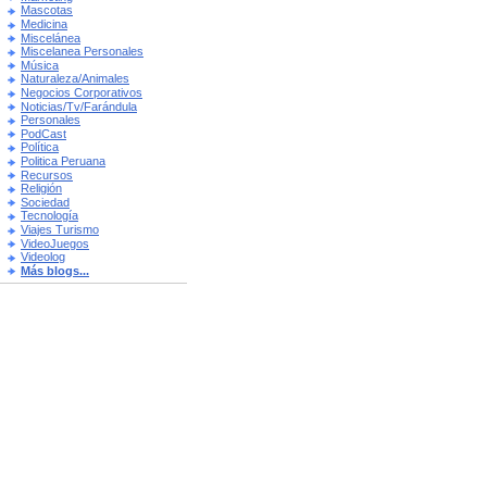
Mascotas
Medicina
Miscelánea
Miscelanea Personales
Música
Naturaleza/Animales
Negocios Corporativos
Noticias/Tv/Farándula
Personales
PodCast
Política
Politica Peruana
Recursos
Religión
Sociedad
Tecnología
Viajes Turismo
VideoJuegos
Videolog
Más blogs...