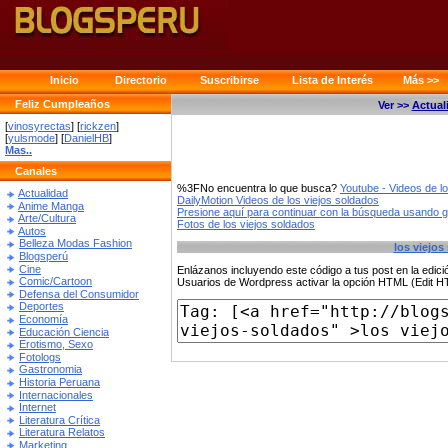
Inicio
Directorio
Suscribirse
Lista de Interés
Más >>
Feliz Cumpleaños
Ver >>
Actual
[
vinosyrectas
] [
rickzen
]
[
yulsmode
] [
DanielHB
]
Mas..
Canales
%3FNo encuentra lo que busca?
Youtube - Videos de l
Actualidad
DailyMotion Videos de los viejos soldados
Anime Manga
Presione aquí para continuar con la búsqueda usando 
Arte/Cultura
Fotos de los viejos soldados
Autos
Belleza Modas Fashion
los viejos
Blogsperú
Cine
Enlázanos incluyendo este código a tus post en la edi
Comic/Cartoon
Usuarios de Wordpress activar la opción HTML (Edit 
Defensa del Consumidor
Deportes
Economía
Educación Ciencia
Erotismo, Sexo
Fotologs
Gastronomia
Historia Peruana
Internacionales
Internet
Literatura Crítica
Literatura Relatos
Marketing