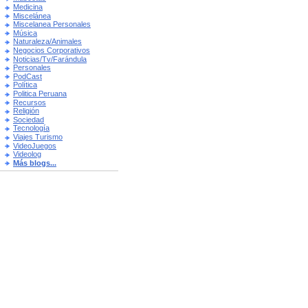
Medicina
Miscelánea
Miscelanea Personales
Música
Naturaleza/Animales
Negocios Corporativos
Noticias/Tv/Farándula
Personales
PodCast
Política
Politica Peruana
Recursos
Religión
Sociedad
Tecnología
Viajes Turismo
VideoJuegos
Videolog
Más blogs...