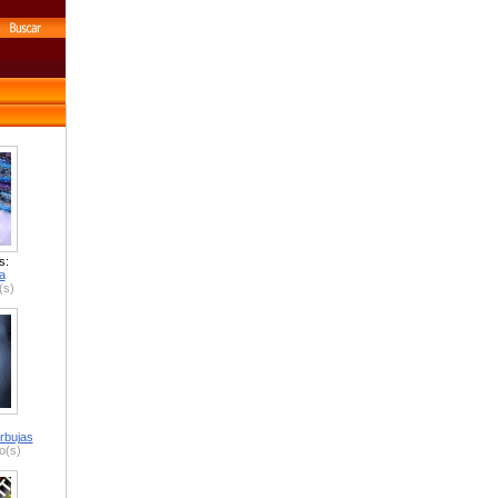
s:
a
(s)
rbujas
o(s)