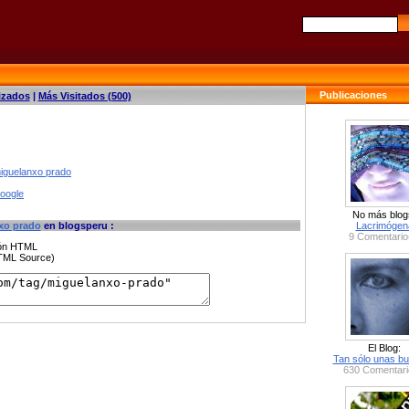
Publicaciones
izados
|
Más Visitados (500)
miguelanxo prado
google
No más blog
xo prado
en blogsperu :
Lacrimógen
9 Comentario
ción HTML
HTML Source)
El Blog:
Tan sólo unas bu
630 Comentari