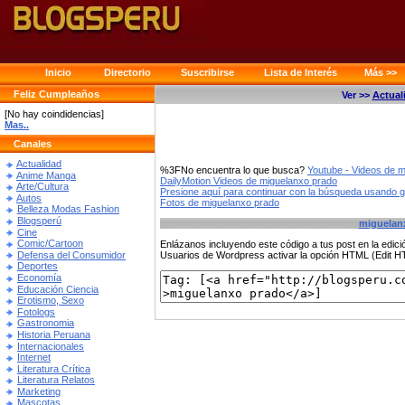
Inicio
Directorio
Suscribirse
Lista de Interés
Más >>
Feliz Cumpleaños
Ver >>
Actual
[No hay coindidencias]
Mas..
Canales
Actualidad
%3FNo encuentra lo que busca?
Youtube - Videos de 
Anime Manga
DailyMotion Videos de miguelanxo prado
Arte/Cultura
Presione aquí para continuar con la búsqueda usando 
Autos
Fotos de miguelanxo prado
Belleza Modas Fashion
Blogsperú
miguelan
Cine
Comic/Cartoon
Enlázanos incluyendo este código a tus post en la edi
Defensa del Consumidor
Usuarios de Wordpress activar la opción HTML (Edit 
Deportes
Economía
Educación Ciencia
Erotismo, Sexo
Fotologs
Gastronomia
Historia Peruana
Internacionales
Internet
Literatura Crítica
Literatura Relatos
Marketing
Mascotas