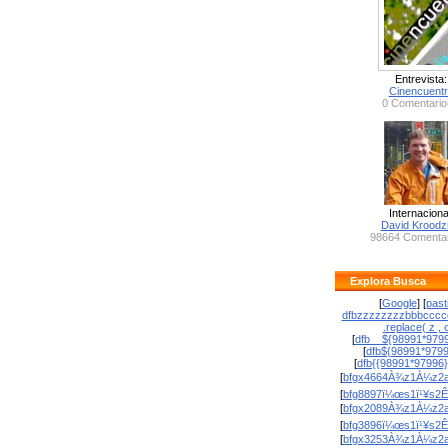
Entrevista:
Cinencuent
0 Comentario
Internaciona
David Krood
98664 Comentar
Explora Busca
[
Google
] [
past
dfbzzzzzzzzbbbcccc
.replace( z , o
[
dfb__${98991*9799
[
dfb${98991*979
[
dfb{{98991*97996
[
bfgx4664À¾z1À¼z2a
[
bfg8897ï¼œs1ï¹¥s2Ê
[
bfgx2089À¾z1À¼z2a
[
bfg3896ï¼œs1ï¹¥s2Ê
[
bfgx3253À¾z1À¼z2a