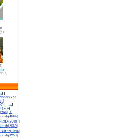
ro
(s)
l:
zma
io(s)
is
] [
dddeeexca
 )
]
6}__::.x
]
96}xca
]
}}xca
] [
1
]
bcxhjl4664
]
ºs3Ê¹hjl8897
]
bcxhjl2089
]
ºs3Ê¹hjl3896
]
bcxhjl3253
]