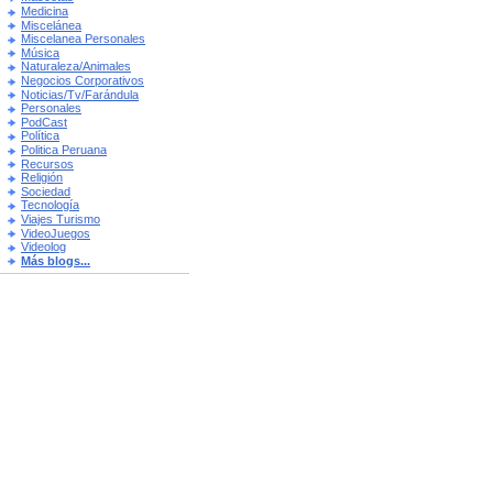
Medicina
Miscelánea
Miscelanea Personales
Música
Naturaleza/Animales
Negocios Corporativos
Noticias/Tv/Farándula
Personales
PodCast
Política
Politica Peruana
Recursos
Religión
Sociedad
Tecnología
Viajes Turismo
VideoJuegos
Videolog
Más blogs...