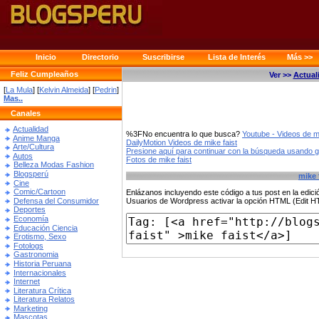
Inicio
Directorio
Suscribirse
Lista de Interés
Más >>
Feliz Cumpleaños
Ver >>
Actual
[
La Mula
] [
Kelvin Almeida
] [
Pedrin
]
Mas..
Canales
Actualidad
%3FNo encuentra lo que busca?
Youtube - Videos de mi
Anime Manga
DailyMotion Videos de mike faist
Arte/Cultura
Presione aquí para continuar con la búsqueda usando 
Autos
Fotos de mike faist
Belleza Modas Fashion
Blogsperú
mike 
Cine
Comic/Cartoon
Enlázanos incluyendo este código a tus post en la edi
Defensa del Consumidor
Usuarios de Wordpress activar la opción HTML (Edit 
Deportes
Economía
Educación Ciencia
Erotismo, Sexo
Fotologs
Gastronomia
Historia Peruana
Internacionales
Internet
Literatura Crítica
Literatura Relatos
Marketing
Mascotas