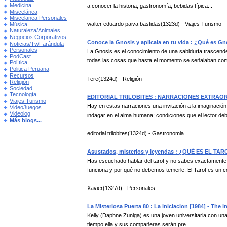
Medicina
a conocer la historia, gastronomía, bebidas típica...
Miscelánea
Miscelanea Personales
walter eduardo paiva bastidas(1323d) - Viajes Turismo
Música
Naturaleza/Animales
Negocios Corporativos
Conoce la Gnosis y aplicala en tu vida : ¿Qué es Gn
Noticias/Tv/Farándula
Personales
La Gnosis es el conocimiento de una sabiduría trascende
PodCast
todas las cosas que hasta el momento se señalaban com
Política
Politica Peruana
Recursos
Tere(1324d) - Religión
Religión
Sociedad
Tecnología
EDITORIAL TRILOBITES : NARRACIONES EXTRAO
Viajes Turismo
Hay en estas narraciones una invitación a la imaginació
VideoJuegos
Videolog
indagar en el alma humana; condiciones que el lector de
Más blogs...
editorial trilobites(1324d) - Gastronomia
Asustados, misterios y leyendas : ¿QUÉ ES EL TA
Has escuchado hablar del tarot y no sabes exactamente q
funciona y por qué no debemos temerle. El Tarot es un co
Xavier(1327d) - Personales
La Misteriosa Puerta 80 : La iniciacion [1984] - The in
Kelly (Daphne Zuniga) es una joven universitaria con una
tiempo ella y sus compañeras serán pre...