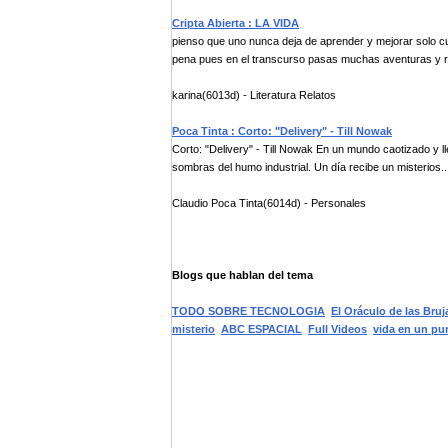
Cripta Abierta : LA VIDA
pienso que uno nunca deja de aprender y mejorar solo cu
pena pues en el transcurso pasas muchas aventuras y ri
karina(6013d) - Literatura Relatos
Poca Tinta : Corto: "Delivery" - Till Nowak
Corto: "Delivery" - Till Nowak En un mundo caotizado y ll
sombras del humo industrial. Un día recibe un misterios..
Claudio Poca Tinta(6014d) - Personales
Blogs que hablan del tema
TODO SOBRE TECNOLOGIA
El Oráculo de las Bruj
misterio
ABC ESPACIAL
Full Videos
vida en un pu