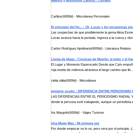
Mágico y Misterioso Carlitos : Cerrado
Carlitos(6009d) - Miscelanea Personales
El principio del fin... : 19- Lucas y Ari encuentran pis
Las sospechas de que posiblemente la gema Alma Esmer
Lucas avanza hacia la portada. Ingresa a la cueva y obse
Carlos Rodríguez Apolinario(6009d) - Literatura Relatos
Lluvia de Ideas : Cronicas de Muerte: el exito y el fr
El Lugar y Momento Equivocado Desde que Caín empuño la 
roja estela de violencia atraviesa el largo camino que lle..
clelia otilia(6009d) - Miscelánea
misterio oculto : DIFERENCIA ENTRE PERIODISMO
LAS DIFERENCIAS ENTRE EL PERIODISMO RADIAL Y TEL
donde la persona esté trabajando, aunque un periodista e
Iris Margoth(6009d) - Viajes Turismo
Una Mujer Mas : Mi primera vez
Por donde empezar no lo se, pero sera por el principio.