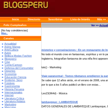
Inicio
Directorio
Suscribirse
Lista de Interés
Más >>
Feliz Cumpleaños
Ver >>
Actual
[No hay coindidencias]
Mas..
Canales
Actualidad
Anime Manga
Arte/Cultura
misterios y conspiraciones : En un restaurante de In
Autos
No todo el mundo cree en fantasmas, espíritus y en lo p
Belleza Modas Fashion
Inglaterra, fotografían fantasma de una niña first appeare.
Blogsperú
Cine
Comic/Cartoon
luis() - Marketing
Defensa del Consumidor
Deportes
Economía
Viaje paranormal : Textos tibetanos predijeron la 
Educación Ciencia
Erotismo, Sexo
Se sabe que 12 años atrás, en el verano de 2008, una an
Fotologs
por lo que a los 5 años publicó un libro con estas...
Gastronomia
Historia Peruana
Internacionales
Leo23(964d) - Música
Internet
Literatura Crítica
Literatura Relatos
lambayeque : LAMBAYEQUE
Marketing
DATOS GENERALES DE LAMBAYEQUE Lambayeque, Ciudad hi
Mascotas