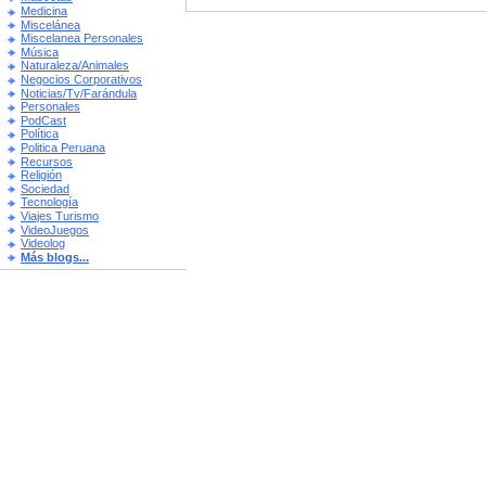
Medicina
Miscelánea
Miscelanea Personales
Música
Naturaleza/Animales
Negocios Corporativos
Noticias/Tv/Farándula
Personales
PodCast
Política
Politica Peruana
Recursos
Religión
Sociedad
Tecnología
Viajes Turismo
VideoJuegos
Videolog
Más blogs...