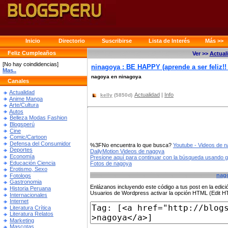
Inicio
Directorio
Suscribirse
Lista de Interés
Más >>
Feliz Cumpleaños
Ver >>
Actual
[No hay coindidencias]
ninagoya : BE HAPPY (aprende a ser feliz!!
Mas..
nagoya en ninagoya
Canales
Actualidad
Actualidad
|
Info
kelly
(5850d)
Anime Manga
Arte/Cultura
Autos
Belleza Modas Fashion
Blogsperú
Cine
Comic/Cartoon
Defensa del Consumidor
%3FNo encuentra lo que busca?
Youtube - Videos de 
Deportes
DailyMotion Videos de nagoya
Economía
Presione aquí para continuar con la búsqueda usando 
Educación Ciencia
Fotos de nagoya
Erotismo, Sexo
nag
Fotologs
Gastronomia
Enlázanos incluyendo este código a tus post en la edi
Historia Peruana
Usuarios de Wordpress activar la opción HTML (Edit 
Internacionales
Internet
Literatura Crítica
Literatura Relatos
Marketing
Mascotas