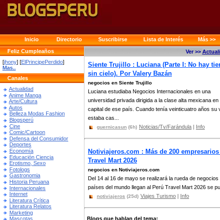
Inicio
Directorio
Suscribirse
Lista de Interés
Más >>
Feliz Cumpleaños
Ver >>
Actual
[
jhony
] [
ElPrincipePerdido
]
Siente Trujillo : Luciana (Parte I: No hay tie
Mas..
sin cielo). Por Valery Bazán
Canales
negocios en Siente Trujillo
Actualidad
Luciana estudiaba Negocios Internacionales en una
Anime Manga
universidad privada dirigida a la clase alta mexicana en 
Arte/Cultura
Autos
capital de ese país. Cuando tenía veinticuatro años su 
Belleza Modas Fashion
estaba cas...
Blogsperú
Cine
Noticias/Tv/Farándula
|
Info
guernicasun
(6h)
Comic/Cartoon
Defensa del Consumidor
Deportes
Economía
Notiviajeros.com : Más de 200 empresarios
Educación Ciencia
Travel Mart 2026
Erotismo, Sexo
Fotologs
negocios en Notiviajeros.com
Gastronomia
Del 14 al 16 de mayo se realizará la rueda de negocio
Historia Peruana
países del mundo llegan al Perú Travel Mart 2026 se pub
Internacionales
Internet
Viajes Turismo
|
Info
notiviajeros
(25d)
Literatura Crítica
Literatura Relatos
Marketing
Blogs que hablan del tema:
Mascotas