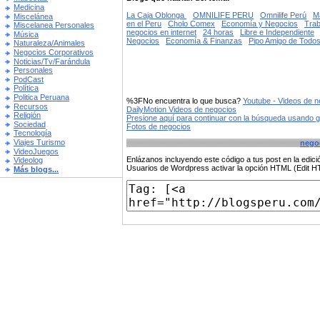
Medicina
La Caja Oblonga
OMNILIFE PERU
Omnilife Perú
Ma
Miscelánea
en el Peru
Cholo Comex
Economía y Negocios
Trab
Miscelanea Personales
negocios en internet
24 horas
Libre e Independiente
Música
Negocios
Economía & Finanzas
Pipo Amigo de Todo
Naturaleza/Animales
Negocios Corporativos
Noticias/Tv/Farándula
Personales
PodCast
Política
Politica Peruana
%3FNo encuentra lo que busca?
Youtube - Videos de n
Recursos
DailyMotion Videos de negocios
Religión
Presione aquí para continuar con la búsqueda usando 
Sociedad
Fotos de negocios
Tecnología
Viajes Turismo
nego
VideoJuegos
Enlázanos incluyendo este código a tus post en la edi
Videolog
Usuarios de Wordpress activar la opción HTML (Edit 
Más blogs...