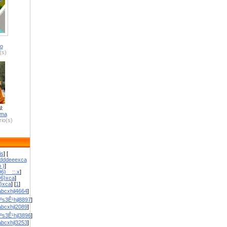
ro
(s)
l:
zma
io(s)
is
] [
dddeeexca
 )
]
6}__::.x
]
96}xca
]
}}xca
] [
1
]
bcxhjl4664
]
ºs3Ê¹hjl8897
]
bcxhjl2089
]
ºs3Ê¹hjl3896
]
bcxhjl3253
]