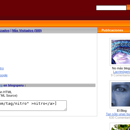
Publicaciones
izados
|
Más Visitados (500)
tro
No más blog
Lacrimógen
google
9 Comentario
ro
en blogsperu :
ción HTML
HTML Source)
El Blog:
Tan sólo unas bu
630 Comentari