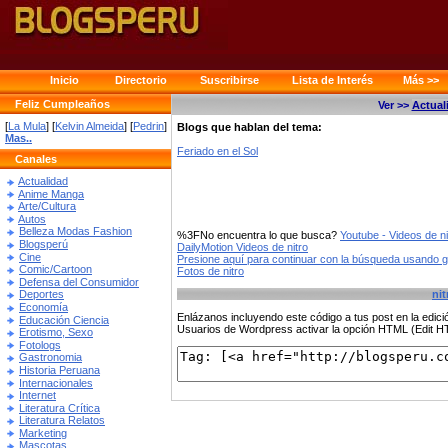
Inicio
Directorio
Suscribirse
Lista de Interés
Más >>
Feliz Cumpleaños
Ver >>
Actual
[
La Mula
] [
Kelvin Almeida
] [
Pedrin
]
Blogs que hablan del tema:
Mas..
Feriado en el Sol
Canales
Actualidad
Anime Manga
Arte/Cultura
Autos
Belleza Modas Fashion
%3FNo encuentra lo que busca?
Youtube - Videos de ni
Blogsperú
DailyMotion Videos de nitro
Cine
Presione aquí para continuar con la búsqueda usando 
Comic/Cartoon
Fotos de nitro
Defensa del Consumidor
nit
Deportes
Economía
Enlázanos incluyendo este código a tus post en la edi
Educación Ciencia
Usuarios de Wordpress activar la opción HTML (Edit 
Erotismo, Sexo
Fotologs
Gastronomia
Historia Peruana
Internacionales
Internet
Literatura Crítica
Literatura Relatos
Marketing
Mascotas