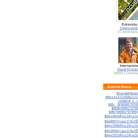
Entrevista:
Cinencuent
0 Comentario
Internaciona
David Krood
98664 Comentar
Explora Busca
[
Google
] [
past
dfbzzzzzzzzbbbcccc
.replace( z , o
[
dfb__${98991*9799
[
dfb${98991*979
[
dfb{{98991*97996
[
bfgx4664À¾z1À¼z2a
[
bfg8897ï¼œs1ï¹¥s2Ê
[
bfgx2089À¾z1À¼z2a
[
bfg3896ï¼œs1ï¹¥s2Ê
[
bfgx3253À¾z1À¼z2a