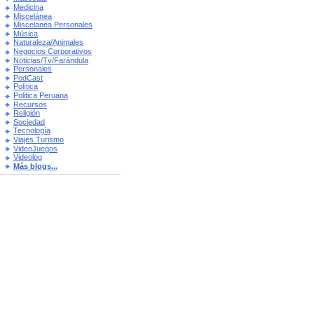
Medicina
Miscelánea
Miscelanea Personales
Música
Naturaleza/Animales
Negocios Corporativos
Noticias/Tv/Farándula
Personales
PodCast
Política
Politica Peruana
Recursos
Religión
Sociedad
Tecnología
Viajes Turismo
VideoJuegos
Videolog
Más blogs...