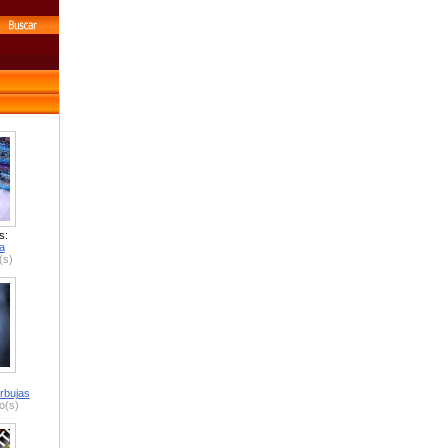
s:
a
(s)
rbujas
o(s)