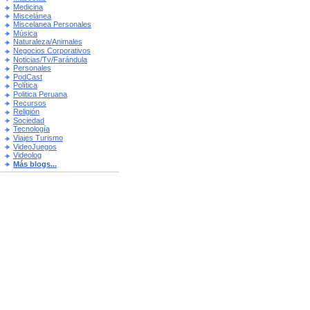
Medicina
Miscelánea
Miscelanea Personales
Música
Naturaleza/Animales
Negocios Corporativos
Noticias/Tv/Farándula
Personales
PodCast
Política
Politica Peruana
Recursos
Religión
Sociedad
Tecnología
Viajes Turismo
VideoJuegos
Videolog
Más blogs...