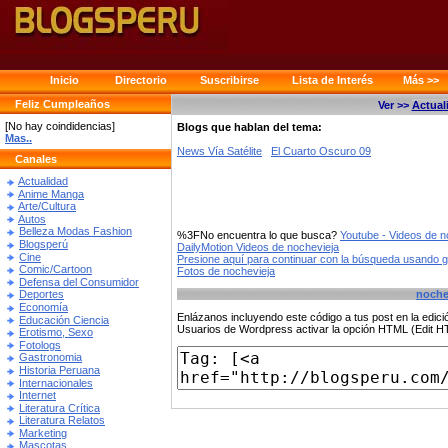
Inicio
Directorio
Suscribirse
Lista de Interés
Más >>
Feliz Cumpleaños
Ver >>
Actual
[No hay coindidencias]
Blogs que hablan del tema:
Mas..
News Vía Satélite
El Cuarto Oscuro 09
Canales
Actualidad
Anime Manga
Arte/Cultura
Autos
Belleza Modas Fashion
%3FNo encuentra lo que busca?
Youtube - Videos de n
Blogsperú
DailyMotion Videos de nochevieja
Cine
Presione aquí para continuar con la búsqueda usando 
Comic/Cartoon
Fotos de nochevieja
Defensa del Consumidor
noche
Deportes
Economía
Enlázanos incluyendo este código a tus post en la edi
Educación Ciencia
Usuarios de Wordpress activar la opción HTML (Edit 
Erotismo, Sexo
Fotologs
Gastronomia
Historia Peruana
Internacionales
Internet
Literatura Crítica
Literatura Relatos
Marketing
Mascotas