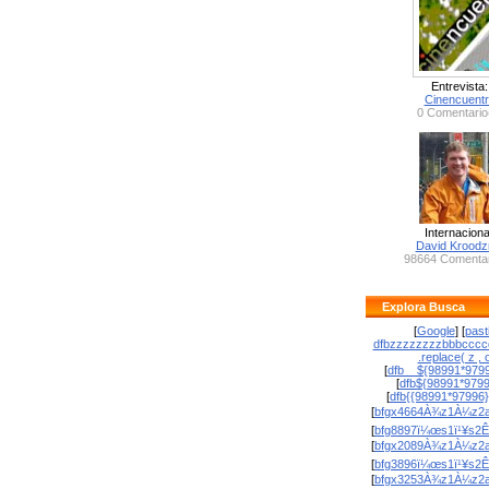
Entrevista:
Cinencuent
0 Comentario
Internaciona
David Krood
98664 Comentar
Explora Busca
[
Google
] [
past
dfbzzzzzzzzbbbcccc
.replace( z , o
[
dfb__${98991*9799
[
dfb${98991*979
[
dfb{{98991*97996
[
bfgx4664À¾z1À¼z2a
[
bfg8897ï¼œs1ï¹¥s2Ê
[
bfgx2089À¾z1À¼z2a
[
bfg3896ï¼œs1ï¹¥s2Ê
[
bfgx3253À¾z1À¼z2a