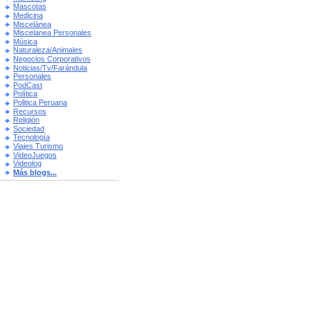
Mascotas
Medicina
Miscelánea
Miscelanea Personales
Música
Naturaleza/Animales
Negocios Corporativos
Noticias/Tv/Farándula
Personales
PodCast
Política
Politica Peruana
Recursos
Religión
Sociedad
Tecnología
Viajes Turismo
VideoJuegos
Videolog
Más blogs...