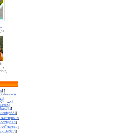
ro
(s)
l:
zma
io(s)
is
] [
dddeeexca
 )
]
6}__::.x
]
96}xca
]
}}xca
] [
1
]
bcxhjl4664
]
ºs3Ê¹hjl8897
]
bcxhjl2089
]
ºs3Ê¹hjl3896
]
bcxhjl3253
]