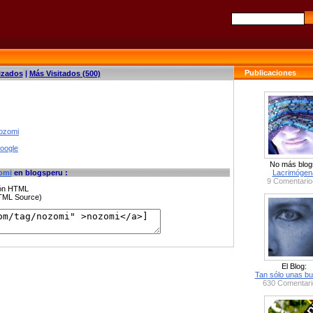
Publicaciones
izados
|
Más Visitados (500)
nozomi
google
No más blog
omi
en blogsperu :
Lacrimógen
9 Comentario
ción HTML
HTML Source)
El Blog:
Tan sólo unas bu
630 Comentari