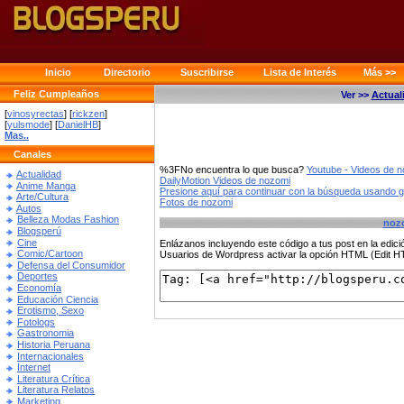
Inicio
Directorio
Suscribirse
Lista de Interés
Más >>
Feliz Cumpleaños
Ver >>
Actual
[
vinosyrectas
] [
rickzen
]
[
yulsmode
] [
DanielHB
]
Mas..
Canales
%3FNo encuentra lo que busca?
Youtube - Videos de 
Actualidad
DailyMotion Videos de nozomi
Anime Manga
Presione aquí para continuar con la búsqueda usando 
Arte/Cultura
Fotos de nozomi
Autos
Belleza Modas Fashion
noz
Blogsperú
Cine
Enlázanos incluyendo este código a tus post en la edi
Comic/Cartoon
Usuarios de Wordpress activar la opción HTML (Edit 
Defensa del Consumidor
Deportes
Economía
Educación Ciencia
Erotismo, Sexo
Fotologs
Gastronomia
Historia Peruana
Internacionales
Internet
Literatura Crítica
Literatura Relatos
Marketing