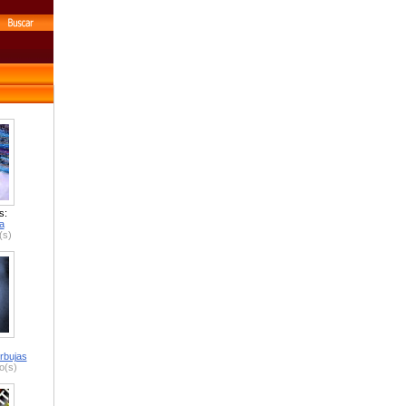
s:
a
(s)
rbujas
o(s)