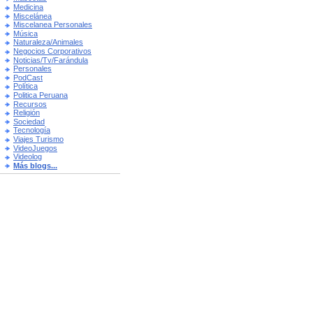
Medicina
Miscelánea
Miscelanea Personales
Música
Naturaleza/Animales
Negocios Corporativos
Noticias/Tv/Farándula
Personales
PodCast
Política
Politica Peruana
Recursos
Religión
Sociedad
Tecnología
Viajes Turismo
VideoJuegos
Videolog
Más blogs...