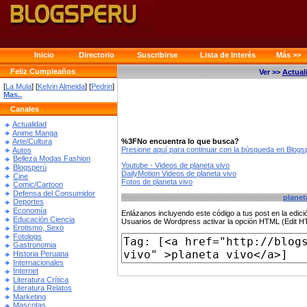
Inicio
Directorio
Suscribirse
Lista de Interés
Más >>
Feliz Cumpleaños
Ver >>
Actual
[
La Mula
] [
Kelvin Almeida
] [
Pedrin
]
Mas..
Canales
Actualidad
Anime Manga
%3FNo encuentra lo que busca?
Arte/Cultura
Presione aquí para continuar con la búsqueda en Blog
Autos
Belleza Modas Fashion
Youtube - Videos de planeta vivo
Blogsperú
DailyMotion Videos de planeta vivo
Cine
Fotos de planeta vivo
Comic/Cartoon
Defensa del Consumidor
planet
Deportes
Economía
Enlázanos incluyendo este código a tus post en la edi
Educación Ciencia
Usuarios de Wordpress activar la opción HTML (Edit 
Erotismo, Sexo
Fotologs
Gastronomia
Historia Peruana
Internacionales
Internet
Literatura Crítica
Literatura Relatos
Marketing
Mascotas