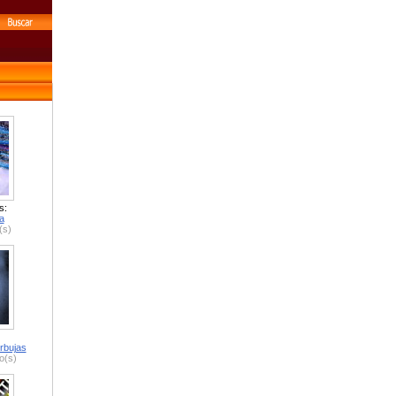
s:
a
(s)
rbujas
o(s)