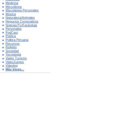
Medicina
Miscelánea
Miscelanea Personales
Música
Naturaleza/Animales
Negocios Corporativos
Noticias/Tv/Farándula
Personales
PodCast
Política
Politica Peruana
Recursos
Religión
Sociedad
Tecnología
Viajes Turismo
VideoJuegos
Videolog
Más blogs...