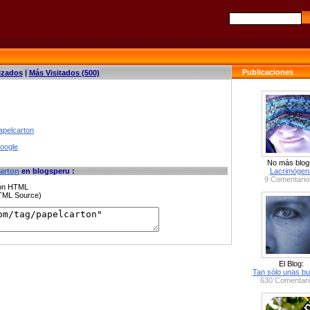
Publicaciones
izados
|
Más Visitados (500)
apelcarton
google
No más blog
arton
en blogsperu :
Lacrimógen
9 Comentario
ción HTML
HTML Source)
El Blog:
Tan sólo unas bu
630 Comentari