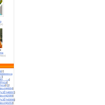
ro
(s)
l:
zma
io(s)
is
] [
dddeeexca
 )
]
6}__::.x
]
96}xca
]
}}xca
] [
1
]
bcxhjl4664
]
ºs3Ê¹hjl8897
]
bcxhjl2089
]
ºs3Ê¹hjl3896
]
bcxhjl3253
]