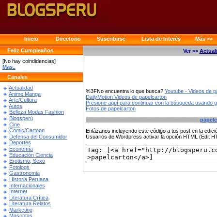
Inicio
Directorio
Suscribirse
Lista de Interés
Más >>
Feliz Cumpleaños
Ver >>
Actual
[No hay coindidencias]
Mas..
Canales
Actualidad
%3FNo encuentra lo que busca?
Youtube - Videos de p
Anime Manga
DailyMotion Videos de papelcarton
Arte/Cultura
Presione aquí para continuar con la búsqueda usando 
Autos
Fotos de papelcarton
Belleza Modas Fashion
Blogsperú
papelc
Cine
Comic/Cartoon
Enlázanos incluyendo este código a tus post en la edi
Defensa del Consumidor
Usuarios de Wordpress activar la opción HTML (Edit 
Deportes
Economía
Educación Ciencia
Erotismo, Sexo
Fotologs
Gastronomia
Historia Peruana
Internacionales
Internet
Literatura Crítica
Literatura Relatos
Marketing
Mascotas