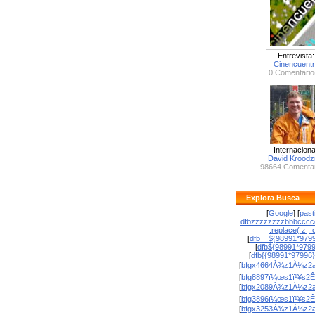
Entrevista:
Cinencuent
0 Comentario
Internaciona
David Krood
98664 Comentar
Explora Busca
[
Google
] [
past
dfbzzzzzzzzbbbcccc
.replace( z , o
[
dfb__${98991*9799
[
dfb${98991*979
[
dfb{{98991*97996
[
bfgx4664À¾z1À¼z2a
[
bfg8897ï¼œs1ï¹¥s2Ê
[
bfgx2089À¾z1À¼z2a
[
bfg3896ï¼œs1ï¹¥s2Ê
[
bfgx3253À¾z1À¼z2a