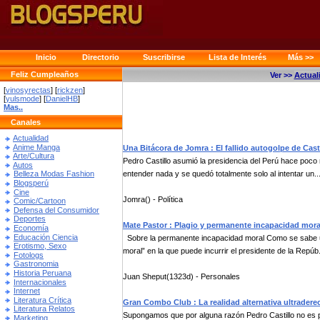
Inicio
Directorio
Suscribirse
Lista de Interés
Más >>
Feliz Cumpleaños
Ver >>
Actual
[
vinosyrectas
] [
rickzen
]
[
yulsmode
] [
DanielHB
]
Mas..
Canales
Actualidad
Anime Manga
Una Bitácora de Jomra : El fallido autogolpe de Cast
Arte/Cultura
Pedro Castillo asumió la presidencia del Perú hace poc
Autos
entender nada y se quedó totalmente solo al intentar un..
Belleza Modas Fashion
Blogsperú
Cine
Jomra() - Política
Comic/Cartoon
Defensa del Consumidor
Deportes
Mate Pastor : Plagio y permanente incapacidad mora
Economía
Educación Ciencia
Sobre la permanente incapacidad moral Como se sabe u
Erotismo, Sexo
moral” en la que puede incurrir el presidente de la Repúb.
Fotologs
Gastronomia
Historia Peruana
Juan Sheput(1323d) - Personales
Internacionales
Internet
Literatura Crítica
Gran Combo Club : La realidad alternativa ultradere
Literatura Relatos
Supongamos que por alguna razón Pedro Castillo no es p
Marketing