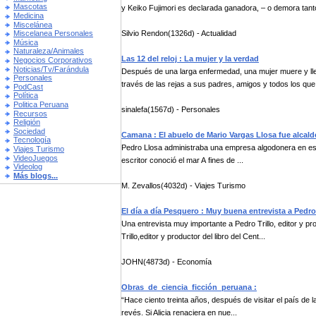
Mascotas
y Keiko Fujimori es declarada ganadora, – o demora tanto
Medicina
Miscelánea
Silvio Rendon(1326d) - Actualidad
Miscelanea Personales
Música
Naturaleza/Animales
Las 12 del reloj : La mujer y la verdad
Negocios Corporativos
Noticias/Tv/Farándula
Después de una larga enfermedad, una mujer muere y lleg
Personales
través de las rejas a sus padres, amigos y todos los que 
PodCast
Política
Politica Peruana
sinalefa(1567d) - Personales
Recursos
Religión
Sociedad
Camana : El abuelo de Mario Vargas Llosa fue alcal
Tecnología
Pedro Llosa administraba una empresa algodonera en este 
Viajes Turismo
VideoJuegos
escritor conoció el mar A fines de ...
Videolog
Más blogs...
M. Zevallos(4032d) - Viajes Turismo
El día a día Pesquero : Muy buena entrevista a Pedro
Una entrevista muy importante a Pedro Trillo, editor y p
Trillo,editor y productor del libro del Cent...
JOHN(4873d) - Economía
Obras_de_ciencia_ficción_peruana :
“Hace ciento treinta años, después de visitar el país de l
revés. Si Alicia renaciera en nue...