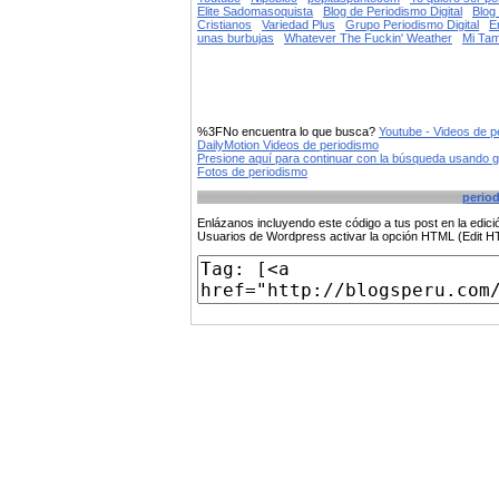
Elite Sadomasoquista
Blog de Periodismo Digital
Blog
Cristianos
Variedad Plus
Grupo Periodismo Digital
E
unas burbujas
Whatever The Fuckin' Weather
Mi Tam
%3FNo encuentra lo que busca?
Youtube - Videos de p
DailyMotion Videos de periodismo
Presione aquí para continuar con la búsqueda usando 
Fotos de periodismo
perio
Enlázanos incluyendo este código a tus post en la edi
Usuarios de Wordpress activar la opción HTML (Edit 