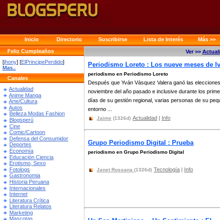
Inicio
Directorio
Suscribirse
Lista de Interés
Más >>
Feliz Cumpleaños
Ver >>
Actual
[
jhony
] [
ElPrincipePerdido
]
Periodismo Loreto : Los nueve meses de I
Mas..
periodismo en Periodismo Loreto
Canales
Después que Yván Vásquez Valera ganó las eleccione
Actualidad
noviembre del año pasado e inclusive durante los prim
Anime Manga
días de su gestión regional, varias personas de su pe
Arte/Cultura
Autos
entorno ...
Belleza Modas Fashion
Actualidad
|
Info
Jaime
(1326d)
Blogsperú
Cine
Comic/Cartoon
Defensa del Consumidor
Grupo Periodismo Digital : Prueba
Deportes
Economía
periodismo en Grupo Periodismo Digital
Educación Ciencia
Erotismo, Sexo
Fotologs
Tecnología
|
Info
Janet Rossana
(1326d)
Gastronomia
Historia Peruana
Internacionales
Internet
Literatura Crítica
Literatura Relatos
Marketing
Mascotas