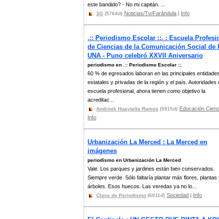
este bandido? - No mi capitán. ...
Noticias/Tv/Farándula
|
Info
3G
(5764d)
.:: Periodismo Escolar ::. : Escuela Profesi
de Ciencias de la Comunicación Social de 
UNA - Puno celebró XXVII Aniversario
periodismo en .:: Periodismo Escolar ::.
60 % de egresados laboran en las principales entidade
estatales y privadas de la región y el país. Autoridades 
escuela profesional, ahora tienen como objetivo la
acreditac...
Educación Cienc
Andrinik Huaytalla Ramos
(5915d)
Info
Urbanización La Merced : La Merced en
imágenes
periodismo en Urbanización La Merced
Vale. Los parques y jardines están bien conservados.
Siempre verde. Sólo faltaría plantar más flores, plantas
árboles. Esos huecos. Las veredas ya no lo...
Sociedad
|
Info
Clase de Periodismo
(6011d)