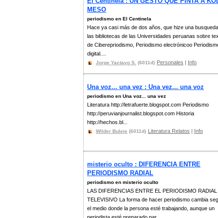
El Centinela : UN GESTO QUE PINTA A K
MESO
periodismo en El Centinela
Hace ya casi más de dos años, que hize una busqued
las bibliotecas de las Universidades peruanas sobre te
de Ciberepriodismo, Periodismo electrónicoo Periodism
digital....
Personales
|
Info
Jorge Yactayo S.
(6011d)
Una voz... una vez : Una vez... una voz
periodismo en Una voz... una vez
Literatura http://letrafuerte.blogspot.com Periodismo
http://peruvianjournalist.blogspot.com Historia
http://hechos.bl...
Literatura Relatos
|
Info
Wilder Buleje
(6011d)
misterio oculto : DIFERENCIA ENTRE
PERIODISMO RADIAL
periodismo en misterio oculto
LAS DIFERENCIAS ENTRE EL PERIODISMO RADIAL
TELEVISIVO La forma de hacer periodismo cambia se
el medio donde la persona esté trabajando, aunque un
periodista esté preparado par...