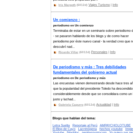
Viajes Turismo
|
Info
Iris Margoth
(6012d)
Un comienzo :
periodismo en Un comienzo
Terminaba de estar en un seminario sobre periodismo di
- se pasaron hablando de los blogs y de como hacer
periodismo por éste nuevo canal - la verdad creo que 
descubrí nad...
Personales
|
Info
Ricardo Villar
(6012d)
De periodismo y más : Tres debilidades
fundamentales del gobierno actual
periodismo en De periodismo y más
Las encuestas vienen demostrando desde hace tres a
que la popularidad del presidente Toledo ha descendido
considerablemente desde que se consolidara como un l
justo y luchad...
Actualidad
|
Info
Gabriela Capurro
(6012d)
Blogs que hablan del tema:
Letra Suelta
Reportaje al Perú
AMPAYCHOLOTUBE
El Blog de Cayo
Lacrimógena
hechos youtube
Imple
Youtube
Nipobloc
pepitaspuntocom
Yo quiero ser pe