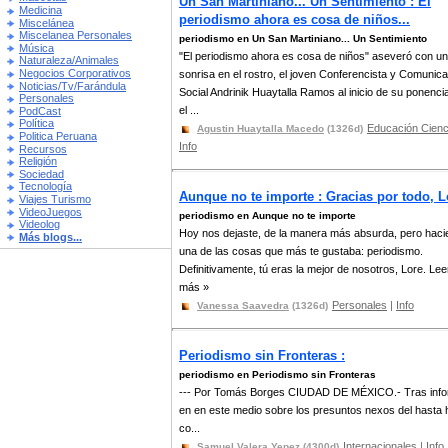
Un San Martiniano... Un Sentimiento : El
Medicina
periodismo ahora es cosa de niños...
Miscelánea
Miscelanea Personales
periodismo en Un San Martiniano... Un Sentimiento
Música
"El periodismo ahora es cosa de niños" aseveró con u
Naturaleza/Animales
Negocios Corporativos
sonrisa en el rostro, el joven Conferencista y Comunic
Noticias/Tv/Farándula
Social Andrinik Huaytalla Ramos al inicio de su ponenci
Personales
el ...
PodCast
Política
Educación Cienc
Agustin Huaytalla Macedo
(1326d)
Politica Peruana
Info
Recursos
Religión
Sociedad
Tecnología
Aunque no te importe : Gracias por todo, L
Viajes Turismo
VideoJuegos
periodismo en Aunque no te importe
Videolog
Hoy nos dejaste, de la manera más absurda, pero hac
Más blogs...
una de las cosas que más te gustaba: periodismo.
Definitivamente, tú eras la mejor de nosotros, Lore. Lee
más »
Personales
|
Info
Vanessa Saavedra
(1326d)
Periodismo sin Fronteras :
periodismo en Periodismo sin Fronteras
--- Por Tomás Borges CIUDAD DE MÉXICO.- Tras inf
en en este medio sobre los presuntos nexos del hasta 
co...
Internacionales
|
Info
Samuel Valera Yepez
(4300d)