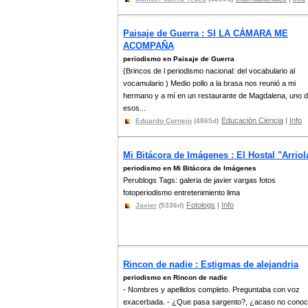
Paisaje de Guerra : SI LA CÁMARA ME
ACOMPAÑA
periodismo en Paisaje de Guerra
(Brincos de l periodismo nacional: del vocabulario al
vocamulario ) Medio pollo a la brasa nos reunió a mi
hermano y a mí en un restaurante de Magdalena, uno 
esos...
Educación Ciencia
|
Info
Eduardo Cornejo
(4865d)
Mi Bitácora de Imágenes : El Hostal "Arriol
periodismo en Mi Bitácora de Imágenes
Perublogs Tags: galeria de javier vargas fotos
fotoperiodismo entretenimiento lima
Fotologs
|
Info
Javier
(5336d)
Rincon de nadie : Estigmas de alejandria
periodismo en Rincon de nadie
- Nombres y apellidos completo. Preguntaba con voz
exacerbada. - ¿Que pasa sargento?, ¿acaso no conoc