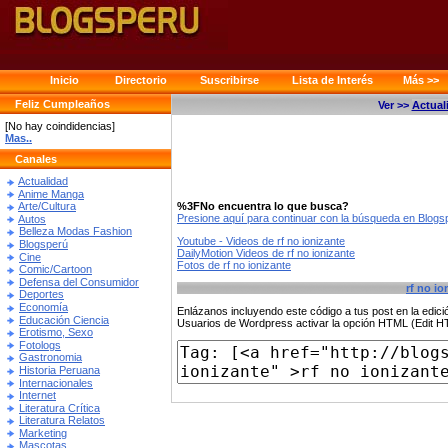
Inicio
Directorio
Suscribirse
Lista de Interés
Más >>
Feliz Cumpleaños
Ver >>
Actual
[No hay coindidencias]
Mas..
Canales
Actualidad
Anime Manga
%3FNo encuentra lo que busca?
Arte/Cultura
Presione aquí para continuar con la búsqueda en Blog
Autos
Belleza Modas Fashion
Youtube - Videos de rf no ionizante
Blogsperú
DailyMotion Videos de rf no ionizante
Cine
Fotos de rf no ionizante
Comic/Cartoon
Defensa del Consumidor
rf no io
Deportes
Economía
Enlázanos incluyendo este código a tus post en la edi
Educación Ciencia
Usuarios de Wordpress activar la opción HTML (Edit 
Erotismo, Sexo
Fotologs
Gastronomia
Historia Peruana
Internacionales
Internet
Literatura Crítica
Literatura Relatos
Marketing
Mascotas