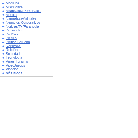
Medicina
Miscelánea
Miscelanea Personales
Música
Naturaleza/Animales
Negocios Corporativos
Noticias/Tv/Farándula
Personales
PodCast
Política
Politica Peruana
Recursos
Religión
Sociedad
Tecnología
Viajes Turismo
VideoJuegos
Videolog
Más blogs...