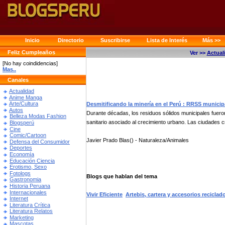
Inicio
Directorio
Suscribirse
Lista de Interés
Más >>
Feliz Cumpleaños
Ver >>
Actual
[No hay coindidencias]
Mas..
Canales
Actualidad
Anime Manga
Arte/Cultura
Desmitificando la minería en el Perú : RRSS municip
Autos
Durante décadas, los residuos sólidos municipales fuer
Belleza Modas Fashion
sanitario asociado al crecimiento urbano. Las ciudades cr
Blogsperú
Cine
Comic/Cartoon
Javier Prado Blas() - Naturaleza/Animales
Defensa del Consumidor
Deportes
Economía
Educación Ciencia
Erotismo, Sexo
Fotologs
Blogs que hablan del tema
Gastronomia
Historia Peruana
Internacionales
Vivir Eficiente
Artebis, cartera y accesorios reciclad
Internet
Literatura Crítica
Literatura Relatos
Marketing
Mascotas