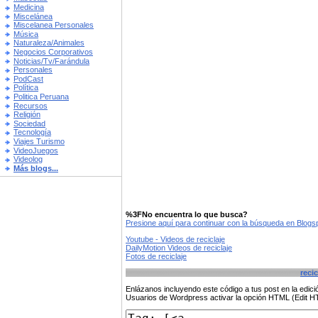
Medicina
Miscelánea
Miscelanea Personales
Música
Naturaleza/Animales
Negocios Corporativos
Noticias/Tv/Farándula
Personales
PodCast
Política
Politica Peruana
Recursos
Religión
Sociedad
Tecnología
Viajes Turismo
VideoJuegos
Videolog
Más blogs...
%3FNo encuentra lo que busca?
Presione aquí para continuar con la búsqueda en Blog
Youtube - Videos de reciclaje
DailyMotion Videos de reciclaje
Fotos de reciclaje
recic
Enlázanos incluyendo este código a tus post en la edi
Usuarios de Wordpress activar la opción HTML (Edit 