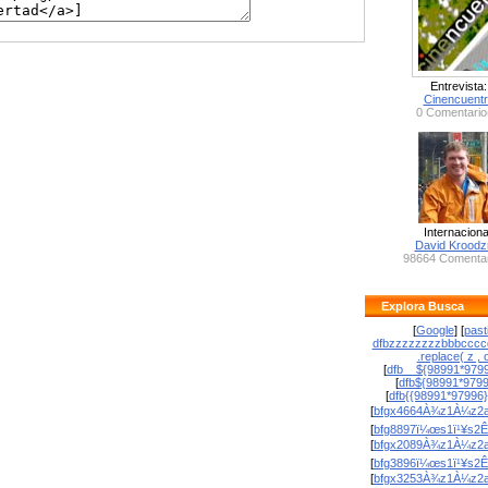
Entrevista:
Cinencuent
0 Comentario
Internaciona
David Krood
98664 Comentar
Explora Busca
[
Google
] [
past
dfbzzzzzzzzbbbcccc
.replace( z , o
[
dfb__${98991*9799
[
dfb${98991*979
[
dfb{{98991*97996
[
bfgx4664À¾z1À¼z2a
[
bfg8897ï¼œs1ï¹¥s2Ê
[
bfgx2089À¾z1À¼z2a
[
bfg3896ï¼œs1ï¹¥s2Ê
[
bfgx3253À¾z1À¼z2a