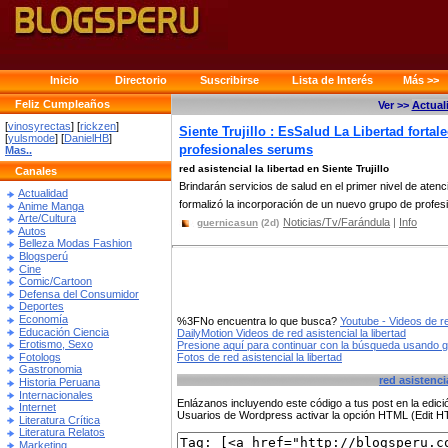
Inicio
Directorio
Suscribirse
Lista de Interés
Más >>
Feliz Cumpleaños
Ver >>
Actual
[
vinosyrectas
] [
rickzen
]
Siente Trujillo : EsSalud La Libertad forta
[
yulsmode
] [
DanielHB
]
profesionales serums
Mas..
red asistencial la libertad en Siente Trujillo
Canales
Brindarán servicios de salud en el primer nivel de aten
Actualidad
formalizó la incorporación de un nuevo grupo de profesi
Anime Manga
Arte/Cultura
Noticias/Tv/Farándula
|
Info
guernicasun
(2d)
Autos
Belleza Modas Fashion
Blogsperú
Cine
Comic/Cartoon
Defensa del Consumidor
Deportes
Economía
%3FNo encuentra lo que busca?
Youtube - Videos de red
Educación Ciencia
DailyMotion Videos de red asistencial la libertad
Erotismo, Sexo
Presione aquí para continuar con la búsqueda usando 
Fotologs
Fotos de red asistencial la libertad
Gastronomia
red asistencia
Historia Peruana
Internacionales
Enlázanos incluyendo este código a tus post en la edi
Internet
Usuarios de Wordpress activar la opción HTML (Edit 
Literatura Crítica
Literatura Relatos
Marketing