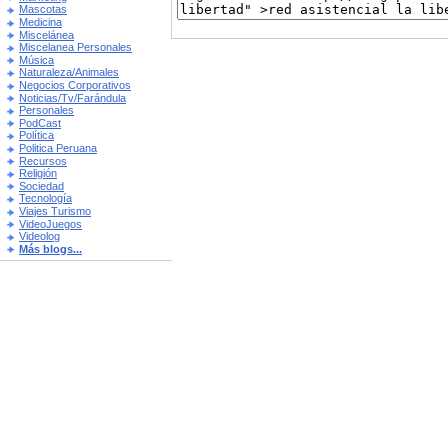
Mascotas
Medicina
Miscelánea
Miscelanea Personales
Música
Naturaleza/Animales
Negocios Corporativos
Noticias/Tv/Farándula
Personales
PodCast
Política
Politica Peruana
Recursos
Religión
Sociedad
Tecnología
Viajes Turismo
VideoJuegos
Videolog
Más blogs...