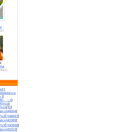
ro
(s)
l:
zma
io(s)
is
] [
dddeeexca
 )
]
6}__::.x
]
96}xca
]
}}xca
] [
1
]
bcxhjl4664
]
ºs3Ê¹hjl8897
]
bcxhjl2089
]
ºs3Ê¹hjl3896
]
bcxhjl3253
]