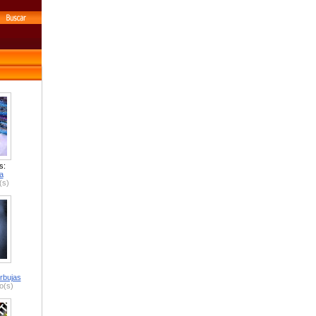
s:
a
(s)
rbujas
o(s)