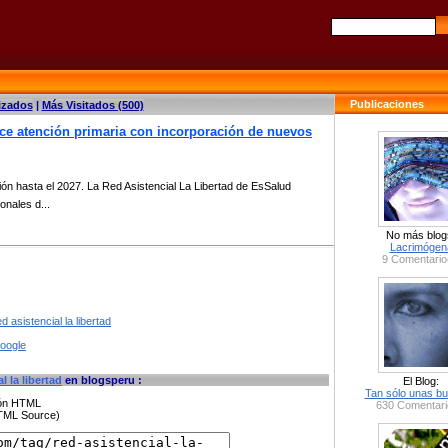
Publicaciones
izados
|
Más Visitados (500)
lece atención primaria con incorporación de nuevos
ción hasta el 2027. La Red Asistencial La Libertad de EsSalud
onales d...
No más blog
Lacrimógen
9 Comentario
 asistencial la libertad
google
l la libertad
en blogsperu :
El Blog:
Tan sólo unas bu
ción HTML
630 Comentari
HTML Source)