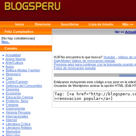
Inicio
Directorio
Suscribirse
Lista de Interés
Más >>
Feliz Cumpleaños
Ver >>
Actual
[No hay coindidencias]
Mas..
Canales
Actualidad
%3FNo encuentra lo que busca?
Youtube - Videos de r
Anime Manga
DailyMotion Videos de renovacion popular
Arte/Cultura
Presione aquí para continuar con la búsqueda usando 
Autos
Fotos de renovacion popular
Belleza Modas Fashion
Blogsperú
renovacio
Cine
Comic/Cartoon
Enlázanos incluyendo este código a tus post en la edi
Defensa del Consumidor
Usuarios de Wordpress activar la opción HTML (Edit 
Deportes
Economía
Educación Ciencia
Erotismo, Sexo
Fotologs
Gastronomia
Historia Peruana
Internacionales
Internet
Literatura Crítica
Literatura Relatos
Marketing
Mascotas