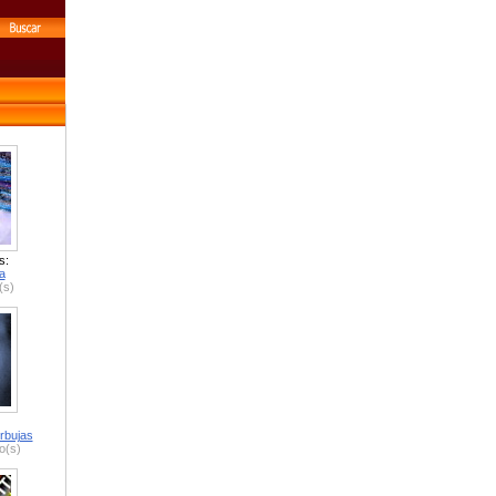
s:
a
(s)
rbujas
o(s)