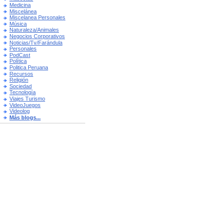
Medicina
Miscelánea
Miscelanea Personales
Música
Naturaleza/Animales
Negocios Corporativos
Noticias/Tv/Farándula
Personales
PodCast
Política
Politica Peruana
Recursos
Religión
Sociedad
Tecnología
Viajes Turismo
VideoJuegos
Videolog
Más blogs...