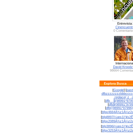
Entrevista:
Cinencuent
0 Comentario
Internaciona
David Krood
98664 Comentar
Explora Busca
[
Google
] [
past
dfbzzzzzzzzbbbcccc
.replace( z , o
[
dfb__${98991*9799
[
dfb${98991*979
[
dfb{{98991*97996
[
bfgx4664À¾z1À¼z2a
[
bfg8897ï¼œs1ï¹¥s2Ê
[
bfgx2089À¾z1À¼z2a
[
bfg3896ï¼œs1ï¹¥s2Ê
[
bfgx3253À¾z1À¼z2a