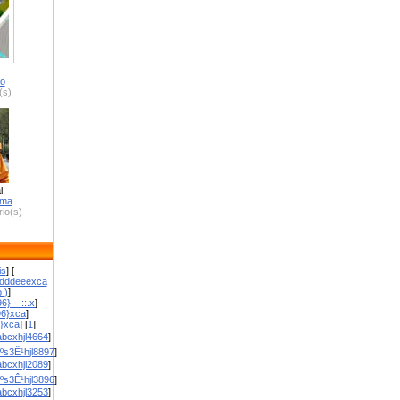
ro
(s)
l:
zma
io(s)
is
] [
dddeeexca
 )
]
6}__::.x
]
96}xca
]
}}xca
] [
1
]
bcxhjl4664
]
ºs3Ê¹hjl8897
]
bcxhjl2089
]
ºs3Ê¹hjl3896
]
bcxhjl3253
]