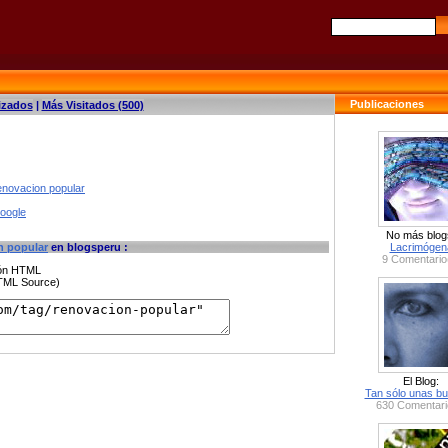
Publicaciones
izados
|
Más Visitados (500)
enovacion popular
google
No más blog
n popular
en blogsperu :
Lacrimógen
9 Comentario
ción HTML
HTML Source)
El Blog:
Tan sólo unas bu
630 Comentari