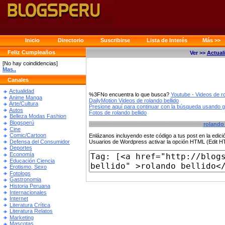
Inicio
Directorio
Suscribirse
Lista de Interés
Más >>
Feliz Cumpleaños
Ver >>
Actual
[No hay coindidencias]
Mas..
Canales
Actualidad
%3FNo encuentra lo que busca?
Youtube - Videos de ro
Anime Manga
DailyMotion Videos de rolando bellido
Arte/Cultura
Presione aquí para continuar con la búsqueda usando 
Autos
Fotos de rolando bellido
Belleza Modas Fashion
Blogsperú
rolando 
Cine
Comic/Cartoon
Enlázanos incluyendo este código a tus post en la edi
Defensa del Consumidor
Usuarios de Wordpress activar la opción HTML (Edit 
Deportes
Economía
Educación Ciencia
Erotismo, Sexo
Fotologs
Gastronomia
Historia Peruana
Internacionales
Internet
Literatura Crítica
Literatura Relatos
Marketing
Mascotas