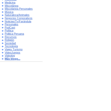
Medicina
Miscelánea
Miscelanea Personales
Música
Naturaleza/Animales
Negocios Corporativos
Noticias/Tv/Farándula
Personales
PodCast
Política
Politica Peruana
Recursos
Religión
Sociedad
Tecnología
Viajes Turismo
VideoJuegos
Videolog
Más blogs...