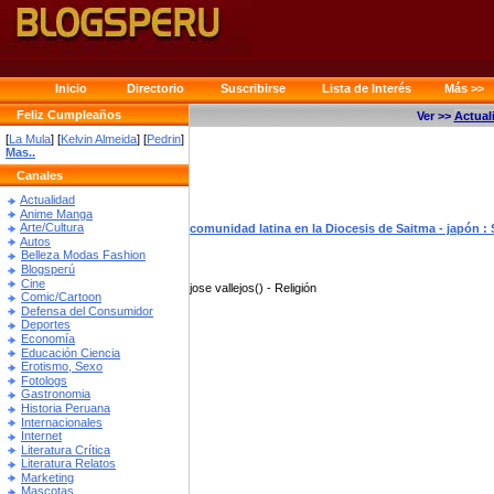
Inicio
Directorio
Suscribirse
Lista de Interés
Más >>
Feliz Cumpleaños
Ver >>
Actual
[
La Mula
] [
Kelvin Almeida
] [
Pedrin
]
Mas..
Canales
Actualidad
Anime Manga
Arte/Cultura
comunidad latina en la Diocesis de Saitma - japón : 
Autos
Belleza Modas Fashion
Blogsperú
Cine
jose vallejos() - Religión
Comic/Cartoon
Defensa del Consumidor
Deportes
Economía
Educación Ciencia
Erotismo, Sexo
Fotologs
Gastronomia
Historia Peruana
Internacionales
Internet
Literatura Crítica
Literatura Relatos
Marketing
Mascotas