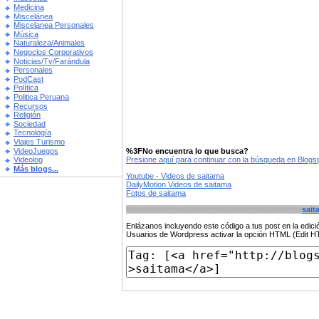
Medicina
Miscelánea
Miscelanea Personales
Música
Naturaleza/Animales
Negocios Corporativos
Noticias/Tv/Farándula
Personales
PodCast
Política
Politica Peruana
Recursos
Religión
Sociedad
Tecnología
Viajes Turismo
VideoJuegos
%3FNo encuentra lo que busca?
Presione aquí para continuar con la búsqueda en Blog
Videolog
Más blogs...
Youtube - Videos de saitama
DailyMotion Videos de saitama
Fotos de saitama
sait
Enlázanos incluyendo este código a tus post en la edi
Usuarios de Wordpress activar la opción HTML (Edit 