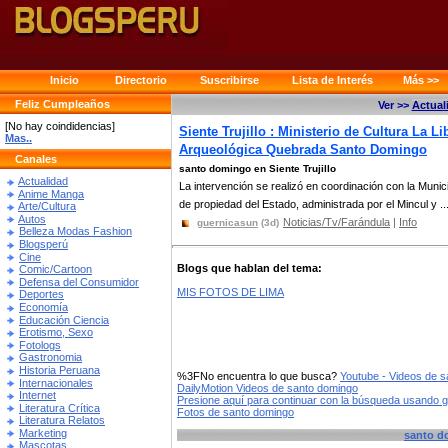
Inicio
Directorio
Suscribirse
Lista de Interés
Más >>
Feliz Cumpleaños
Ver >>
Actual
[No hay coindidencias]
Siente Trujillo : Ministerio de Cultura La L
Mas..
Arqueológica Quebrada Santo Domingo
Canales
santo domingo en Siente Trujillo
Actualidad
La intervención se realizó en coordinación con la Munici
Anime Manga
de propiedad del Estado, administrada por el Mincul y ..
Arte/Cultura
Autos
Noticias/Tv/Farándula
|
Info
guernicasun
(3d)
Belleza Modas Fashion
Blogsperú
Cine
Blogs que hablan del tema:
Comic/Cartoon
Defensa del Consumidor
MIS FOTOS DE LIMA
Deportes
Economía
Educación Ciencia
Erotismo, Sexo
Fotologs
Gastronomia
Historia Peruana
%3FNo encuentra lo que busca?
Youtube - Videos de 
Internacionales
DailyMotion Videos de santo domingo
Internet
Presione aquí para continuar con la búsqueda usando 
Literatura Crítica
Fotos de santo domingo
Literatura Relatos
Marketing
santo d
Mascotas