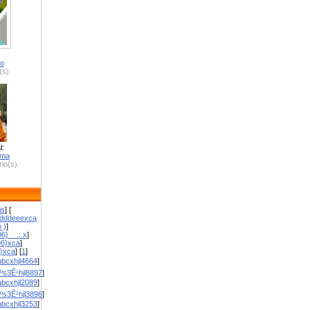
ro
(s)
l:
zma
io(s)
is
] [
dddeeexca
 )
]
6}__::.x
]
96}xca
]
}}xca
] [
1
]
bcxhjl4664
]
ºs3Ê¹hjl8897
]
bcxhjl2089
]
ºs3Ê¹hjl3896
]
bcxhjl3253
]