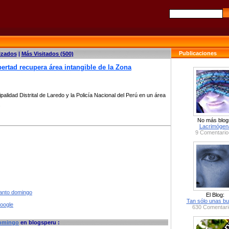
Publicaciones
izados
|
Más Visitados (500)
ibertad recupera área intangible de la Zona
palidad Distrital de Laredo y la Policía Nacional del Perú en un área
.
No más blog
Lacrimógen
9 Comentario
santo domingo
El Blog:
Tan sólo unas bu
google
630 Comentari
omingo
en blogsperu :