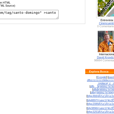
ción HTML
HTML Source)
Entrevista:
Cinencuent
0 Comentario
Internaciona
David Krood
98664 Comentar
Explora Busca
[
Google
] [
past
dfbzzzzzzzzbbbcccc
.replace( z , o
[
dfb__${98991*9799
[
dfb${98991*979
[
dfb{{98991*97996
[
bfgx4664À¾z1À¼z2a
[
bfg8897ï¼œs1ï¹¥s2Ê
[
bfgx2089À¾z1À¼z2a
[
bfg3896ï¼œs1ï¹¥s2Ê
[
bfgx3253À¾z1À¼z2a