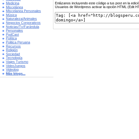
Enlázanos incluyendo este código a tus post en la edi
Medicina
Usuarios de Wordpress activar la opción HTML (Edit 
Miscelánea
Miscelanea Personales
Música
Naturaleza/Animales
Negocios Corporativos
Noticias/Tv/Farándula
Personales
PodCast
Política
Politica Peruana
Recursos
Religión
Sociedad
Tecnología
Viajes Turismo
VideoJuegos
Videolog
Más blogs...