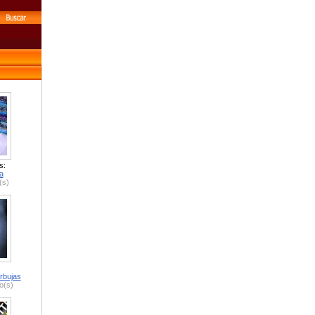
s:
a
(s)
rbujas
o(s)