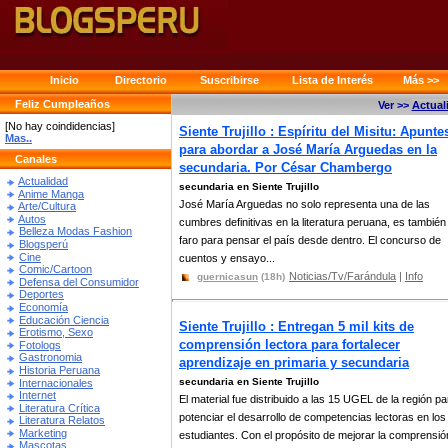
Inicio
Directorio
Suscribirse
Lista de Interés
Más >>
Feliz Cumpleaños
Ver >>
Actual
[No hay coindidencias]
Siente Trujillo : Espíritu del Misitu: Apunte
Mas..
para abordar a José María Arguedas en la
Canales
secundaria. Por César Chambergo
Actualidad
secundaria en Siente Trujillo
Anime Manga
José María Arguedas no solo representa una de las
Arte/Cultura
Autos
cumbres definitivas en la literatura peruana, es también
Belleza Modas Fashion
faro para pensar el país desde dentro. El concurso de
Blogsperú
Cine
cuentos y ensayo...
Comic/Cartoon
Noticias/Tv/Farándula
|
Info
guernicasun
(18h)
Defensa del Consumidor
Deportes
Economía
Educación Ciencia
Siente Trujillo : Entregan 5 mil kits de
Erotismo, Sexo
comprensión lectora para fortalecer
Fotologs
Gastronomia
aprendizaje en primaria y secundaria
Historia Peruana
secundaria en Siente Trujillo
Internacionales
Internet
El material fue distribuido a las 15 UGEL de la región pa
Literatura Crítica
potenciar el desarrollo de competencias lectoras en los
Literatura Relatos
Marketing
estudiantes. Con el propósito de mejorar la comprensió
Mascotas