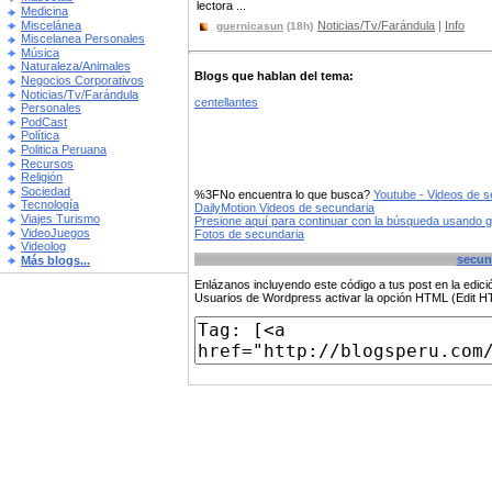
lectora ...
Medicina
Miscelánea
Noticias/Tv/Farándula
|
Info
guernicasun
(18h)
Miscelanea Personales
Música
Naturaleza/Animales
Blogs que hablan del tema:
Negocios Corporativos
Noticias/Tv/Farándula
centellantes
Personales
PodCast
Política
Politica Peruana
Recursos
Religión
Sociedad
%3FNo encuentra lo que busca?
Youtube - Videos de s
Tecnología
DailyMotion Videos de secundaria
Viajes Turismo
Presione aquí para continuar con la búsqueda usando 
VideoJuegos
Fotos de secundaria
Videolog
secun
Más blogs...
Enlázanos incluyendo este código a tus post en la edi
Usuarios de Wordpress activar la opción HTML (Edit 