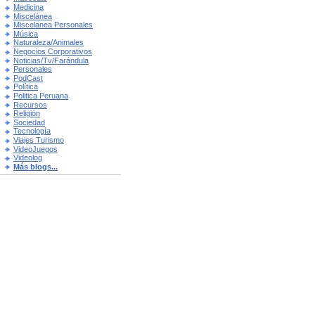
Medicina
Miscelánea
Miscelanea Personales
Música
Naturaleza/Animales
Negocios Corporativos
Noticias/Tv/Farándula
Personales
PodCast
Política
Politica Peruana
Recursos
Religión
Sociedad
Tecnología
Viajes Turismo
VideoJuegos
Videolog
Más blogs...