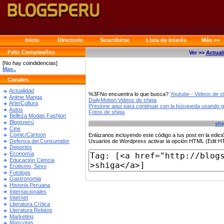
Inicio
Directorio
Suscribirse
Lista de Interés
Más >>
Feliz Cumpleaños
Ver >>
Actual
[No hay coindidencias]
Mas..
Canales
Actualidad
%3FNo encuentra lo que busca?
Youtube - Videos de s
Anime Manga
DailyMotion Videos de shiga
Arte/Cultura
Presione aquí para continuar con la búsqueda usando 
Autos
Fotos de shiga
Belleza Modas Fashion
Blogsperú
shi
Cine
Comic/Cartoon
Enlázanos incluyendo este código a tus post en la edi
Defensa del Consumidor
Usuarios de Wordpress activar la opción HTML (Edit 
Deportes
Economía
Educación Ciencia
Erotismo, Sexo
Fotologs
Gastronomia
Historia Peruana
Internacionales
Internet
Literatura Crítica
Literatura Relatos
Marketing
Mascotas