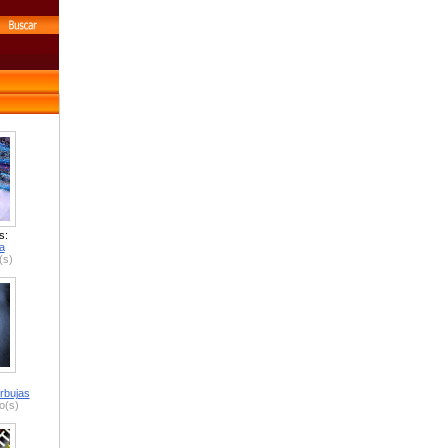
s:
a
(s)
rbujas
o(s)