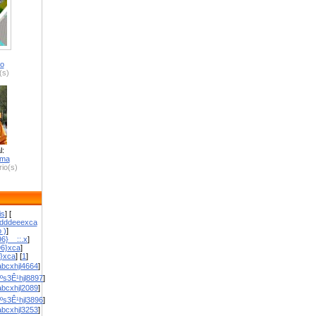
ro
(s)
l:
zma
io(s)
is
] [
dddeeexca
 )
]
6}__::.x
]
96}xca
]
}}xca
] [
1
]
bcxhjl4664
]
ºs3Ê¹hjl8897
]
bcxhjl2089
]
ºs3Ê¹hjl3896
]
bcxhjl3253
]