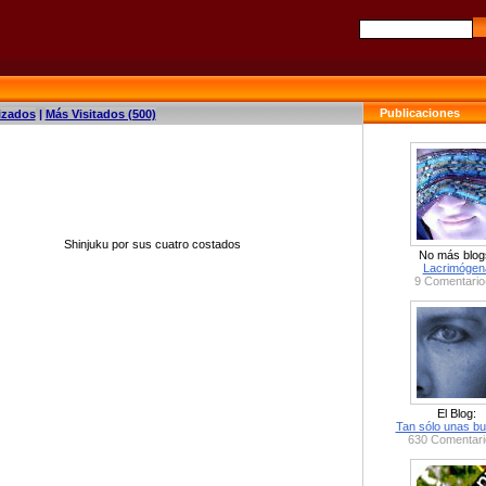
Publicaciones
izados
|
Más Visitados (500)
a Shinjuku por sus cuatro costados
No más blog
Lacrimógen
9 Comentario
El Blog:
Tan sólo unas bu
630 Comentari