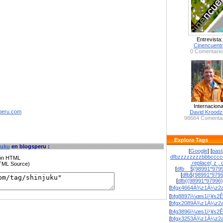
Entrevista:
Cinencuent
0 Comentario
Internaciona
speru.com
David Krood
98664 Comentar
Explora Tags
juku
en blogsperu :
[
Google
] [
past
dfbzzzzzzzzbbbcccc
ción HTML
.replace( z , o
HTML Source)
[
dfb__${98991*9799
[
dfb${98991*979
[
dfb{{98991*97996
[
bfgx4664À¾z1À¼z2a
[
bfg8897ï¼œs1ï¹¥s2Ê
[
bfgx2089À¾z1À¼z2a
[
bfg3896ï¼œs1ï¹¥s2Ê
[
bfgx3253À¾z1À¼z2a