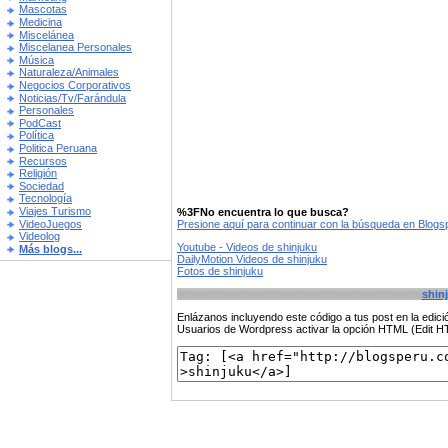
Mascotas
Medicina
Miscelánea
Miscelanea Personales
Música
Naturaleza/Animales
Negocios Corporativos
Noticias/Tv/Farándula
Personales
PodCast
Política
Politica Peruana
Recursos
Religión
Sociedad
Tecnología
Viajes Turismo
%3FNo encuentra lo que busca?
VideoJuegos
Presione aquí para continuar con la búsqueda en Blog
Videolog
Youtube - Videos de shinjuku
Más blogs...
DailyMotion Videos de shinjuku
Fotos de shinjuku
shin
Enlázanos incluyendo este código a tus post en la edi
Usuarios de Wordpress activar la opción HTML (Edit 