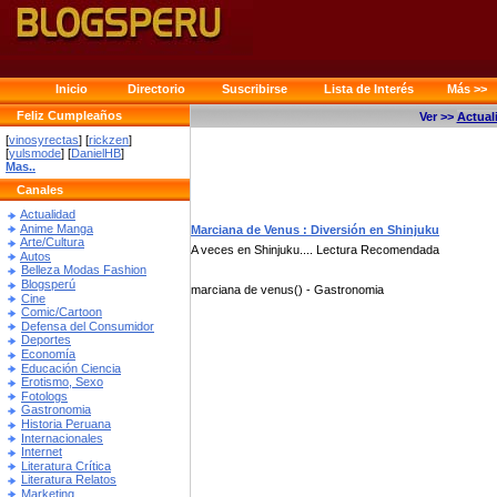
Inicio
Directorio
Suscribirse
Lista de Interés
Más >>
Feliz Cumpleaños
Ver >>
Actual
[
vinosyrectas
] [
rickzen
]
[
yulsmode
] [
DanielHB
]
Mas..
Canales
Actualidad
Anime Manga
Marciana de Venus : Diversión en Shinjuku
Arte/Cultura
A veces en Shinjuku.... Lectura Recomendad
Autos
Belleza Modas Fashion
Blogsperú
marciana de venus() - Gastronomia
Cine
Comic/Cartoon
Defensa del Consumidor
Deportes
Economía
Educación Ciencia
Erotismo, Sexo
Fotologs
Gastronomia
Historia Peruana
Internacionales
Internet
Literatura Crítica
Literatura Relatos
Marketing