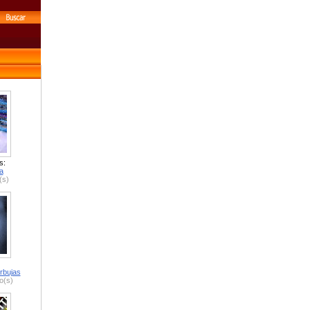
s:
a
(s)
rbujas
o(s)