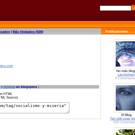
Publicaciones
izados
|
Más Visitados (500)
speru.com
No más blog
Lacrimógen
9 Comentario
 y miseria
en blogsperu :
ción HTML
HTML Source)
El Blog:
Tan sólo unas bu
630 Comentari