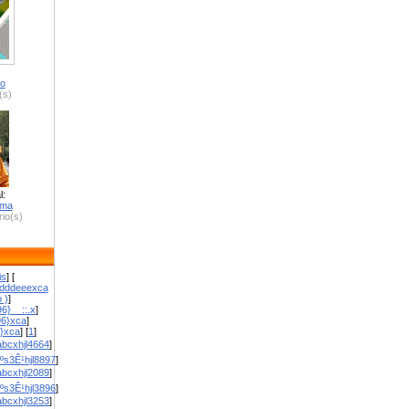
ro
(s)
l:
zma
io(s)
is
] [
dddeeexca
 )
]
6}__::.x
]
96}xca
]
}}xca
] [
1
]
bcxhjl4664
]
ºs3Ê¹hjl8897
]
bcxhjl2089
]
ºs3Ê¹hjl3896
]
bcxhjl3253
]