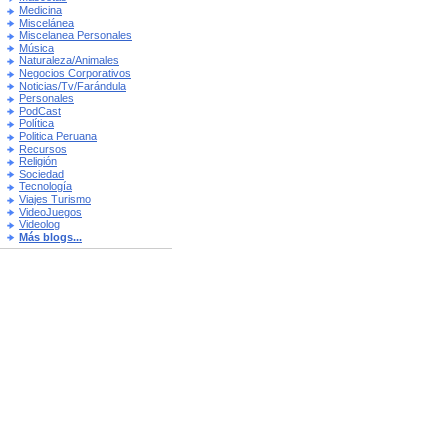
Medicina
Miscelánea
Miscelanea Personales
Música
Naturaleza/Animales
Negocios Corporativos
Noticias/Tv/Farándula
Personales
PodCast
Política
Politica Peruana
Recursos
Religión
Sociedad
Tecnología
Viajes Turismo
VideoJuegos
Videolog
Más blogs...