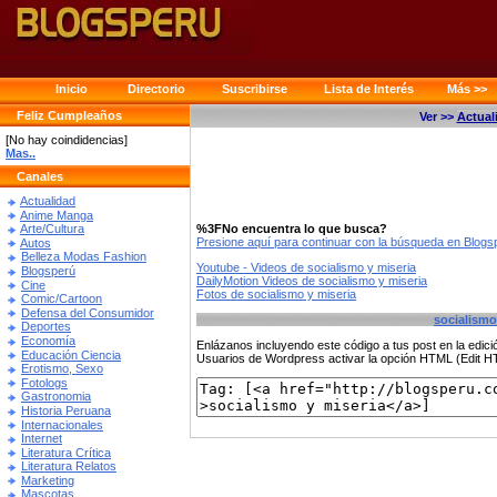
Inicio
Directorio
Suscribirse
Lista de Interés
Más >>
Feliz Cumpleaños
Ver >>
Actual
[No hay coindidencias]
Mas..
Canales
Actualidad
Anime Manga
%3FNo encuentra lo que busca?
Arte/Cultura
Presione aquí para continuar con la búsqueda en Blog
Autos
Belleza Modas Fashion
Youtube - Videos de socialismo y miseria
Blogsperú
DailyMotion Videos de socialismo y miseria
Cine
Fotos de socialismo y miseria
Comic/Cartoon
Defensa del Consumidor
socialismo
Deportes
Economía
Enlázanos incluyendo este código a tus post en la edi
Educación Ciencia
Usuarios de Wordpress activar la opción HTML (Edit 
Erotismo, Sexo
Fotologs
Gastronomia
Historia Peruana
Internacionales
Internet
Literatura Crítica
Literatura Relatos
Marketing
Mascotas