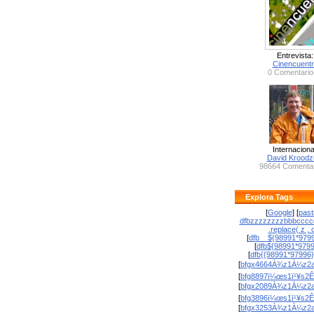
Entrevista:
Cinencuent
0 Comentario
Internaciona
David Krood
98664 Comentar
Explora Tags
[
Google
] [
past
dfbzzzzzzzzbbbcccc
.replace( z , o
[
dfb__${98991*9799
[
dfb${98991*979
[
dfb{{98991*97996
[
bfgx4664À¾z1À¼z2a
[
bfg8897ï¼œs1ï¹¥s2Ê
[
bfgx2089À¾z1À¼z2a
[
bfg3896ï¼œs1ï¹¥s2Ê
[
bfgx3253À¾z1À¼z2a