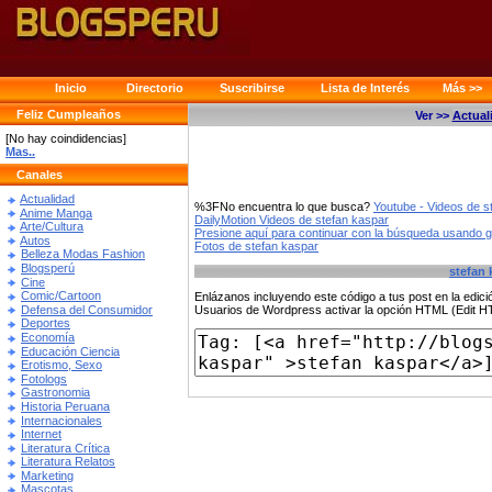
Inicio
Directorio
Suscribirse
Lista de Interés
Más >>
Feliz Cumpleaños
Ver >>
Actual
[No hay coindidencias]
Mas..
Canales
Actualidad
%3FNo encuentra lo que busca?
Youtube - Videos de s
Anime Manga
DailyMotion Videos de stefan kaspar
Arte/Cultura
Presione aquí para continuar con la búsqueda usando 
Autos
Fotos de stefan kaspar
Belleza Modas Fashion
Blogsperú
stefan 
Cine
Comic/Cartoon
Enlázanos incluyendo este código a tus post en la edi
Defensa del Consumidor
Usuarios de Wordpress activar la opción HTML (Edit 
Deportes
Economía
Educación Ciencia
Erotismo, Sexo
Fotologs
Gastronomia
Historia Peruana
Internacionales
Internet
Literatura Crítica
Literatura Relatos
Marketing
Mascotas