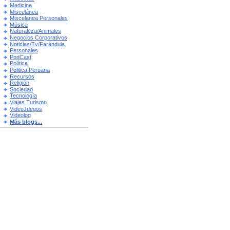
Medicina
Miscelánea
Miscelanea Personales
Música
Naturaleza/Animales
Negocios Corporativos
Noticias/Tv/Farándula
Personales
PodCast
Política
Politica Peruana
Recursos
Religión
Sociedad
Tecnología
Viajes Turismo
VideoJuegos
Videolog
Más blogs...