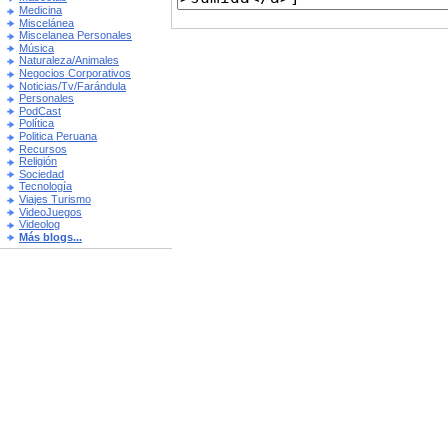
Medicina
Miscelánea
Miscelanea Personales
Música
Naturaleza/Animales
Negocios Corporativos
Noticias/Tv/Farándula
Personales
PodCast
Política
Politica Peruana
Recursos
Religión
Sociedad
Tecnología
Viajes Turismo
VideoJuegos
Videolog
Más blogs...