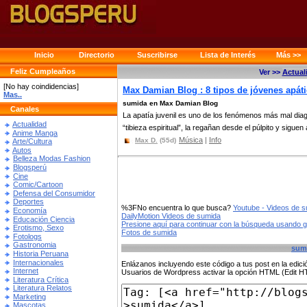
Inicio
Directorio
Suscribirse
Lista de Interés
Más >>
Feliz Cumpleaños
Ver >>
Actual
[No hay coindidencias]
Max Damian Blog : 8 tipos de jóvenes apátic
Mas..
sumida en Max Damian Blog
Canales
La apatía juvenil es uno de los fenómenos más mal diagn
Actualidad
“tibieza espiritual”, la regañan desde el púlpito y siguen 
Anime Manga
Música
|
Info
Max D.
(55d)
Arte/Cultura
Autos
Belleza Modas Fashion
Blogsperú
Cine
Comic/Cartoon
Defensa del Consumidor
Deportes
%3FNo encuentra lo que busca?
Youtube - Videos de 
Economía
DailyMotion Videos de sumida
Educación Ciencia
Presione aquí para continuar con la búsqueda usando 
Erotismo, Sexo
Fotos de sumida
Fotologs
Gastronomia
sum
Historia Peruana
Internacionales
Enlázanos incluyendo este código a tus post en la edi
Internet
Usuarios de Wordpress activar la opción HTML (Edit 
Literatura Crítica
Literatura Relatos
Marketing
Mascotas