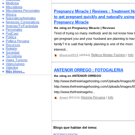
Medicina
Miscelánea
Miscelanea Personales
Pregnancy Miracle | Reviews : Treatment H
Música
to get pregnant quickly and naturally using
Naturaleza/Animales
Pregnancy Miracle
Negocios Corporativos
Noticias/Tv/Farándula
the sting en Pregnancy Miracle | Reviews
Personales
Tired of trying so many methods and do not know how 
PodCast
Política
get pregnant you and your husband are planning to hav
Politica Peruana
family? It is said that family planning is one of the most
Recursos
Religión
interesti...
Sociedad
Belleza Modas Fashion
|
Info
dlouson2013
(4894d)
Tecnología
Viajes Turismo
VideoJuegos
Videolog
ANTENOR ORREGO : FOTOGALERIA
Más blogs...
the sting en ANTENOR ORREGO
http://www.thefreeimagehosting.com/Uploads/Images/
http://www.thefreeimagehosting.com/Uploads/Images/
http://www.thefreeimageho...
Historia Peruana
|
Info
Angel
(6012d)
Blogs que hablan del tema:
BODRIOVISION