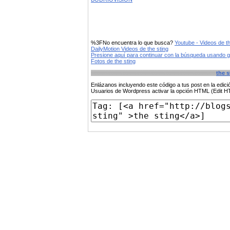
%3FNo encuentra lo que busca?
Youtube - Videos de th
DailyMotion Videos de the sting
Presione aquí para continuar con la búsqueda usando 
Fotos de the sting
the s
Enlázanos incluyendo este código a tus post en la edi
Usuarios de Wordpress activar la opción HTML (Edit 