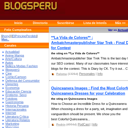
Inicio
Directorio
Suscribirse
Lista de Interés
Más >>
Feliz Cumpleaños
Ver >>
Actual
[
jhony
] [
ElPrincipePerdido
]
**La Vida de Colores** :
Mas..
Ambatchmasterpublisher Star Trek - Final 
Canales
for Contest
Actualidad
the sting en **La Vida de Colores**
Anime Manga
Ambatchmasterpublisher Star Trek This is the last day 
Arte/Cultura
Autos
our SEO contest. Many of our classmates have interest
Belleza Modas Fashion
blogs for the contest. This is Diary by CK. Try it out... C
Blogsperú
Cine
Personales
|
Info
Paloma
(1326d)
Comic/Cartoon
Defensa del Consumidor
Deportes
Economía
Quinceanera Images : Find the Most Colorf
Educación Ciencia
Quinceanera Dresses for your Celebration
Erotismo, Sexo
Fotologs
the sting en Quinceanera Images
Gastronomia
How to Choose an Incredible Dress for a Quinceanera
Historia Peruana
When choosing a dress for a party, wit, imagination and
Internacionales
Internet
vanguardism should be present. We show you the
Literatura Crítica
best Colorful Quinceanera...
Literatura Relatos
Marketing
PodCast
|
Info
Pedrin
(4004d)
Mascotas