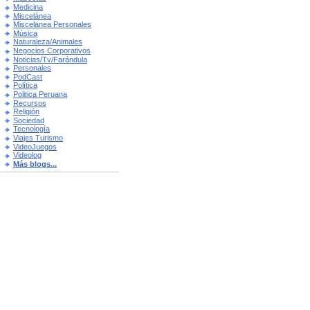
Medicina
Miscelánea
Miscelanea Personales
Música
Naturaleza/Animales
Negocios Corporativos
Noticias/Tv/Farándula
Personales
PodCast
Política
Politica Peruana
Recursos
Religión
Sociedad
Tecnología
Viajes Turismo
VideoJuegos
Videolog
Más blogs...