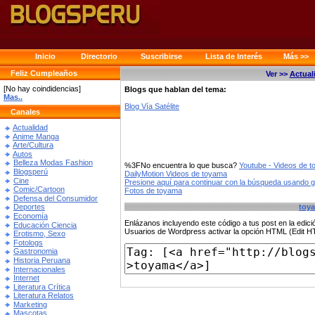
Inicio
Directorio
Suscribirse
Lista de Interés
Más >>
Feliz Cumpleaños
Ver >>
Actual
[No hay coindidencias]
Blogs que hablan del tema:
Mas..
Blog Vía Satélite
Canales
Actualidad
Anime Manga
Arte/Cultura
Autos
Belleza Modas Fashion
%3FNo encuentra lo que busca?
Youtube - Videos de 
Blogsperú
DailyMotion Videos de toyama
Cine
Presione aquí para continuar con la búsqueda usando 
Comic/Cartoon
Fotos de toyama
Defensa del Consumidor
toy
Deportes
Economía
Enlázanos incluyendo este código a tus post en la edi
Educación Ciencia
Usuarios de Wordpress activar la opción HTML (Edit 
Erotismo, Sexo
Fotologs
Gastronomia
Historia Peruana
Internacionales
Internet
Literatura Crítica
Literatura Relatos
Marketing
Mascotas