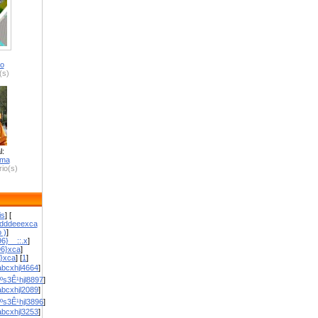
ro
(s)
l:
zma
io(s)
is
] [
dddeeexca
 )
]
6}__::.x
]
96}xca
]
}}xca
] [
1
]
bcxhjl4664
]
ºs3Ê¹hjl8897
]
bcxhjl2089
]
ºs3Ê¹hjl3896
]
bcxhjl3253
]