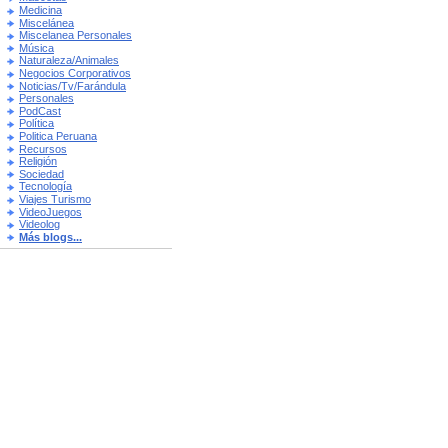
Medicina
Miscelánea
Miscelanea Personales
Música
Naturaleza/Animales
Negocios Corporativos
Noticias/Tv/Farándula
Personales
PodCast
Política
Politica Peruana
Recursos
Religión
Sociedad
Tecnología
Viajes Turismo
VideoJuegos
Videolog
Más blogs...