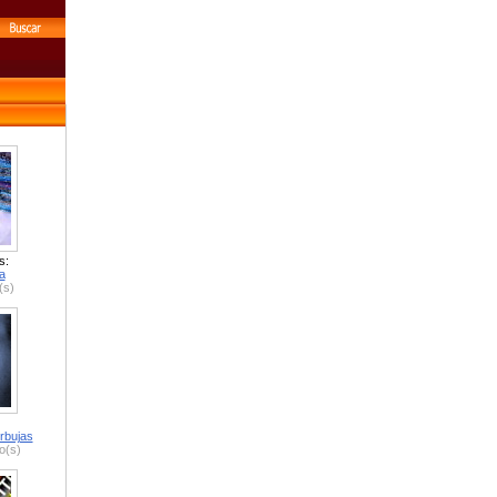
s:
a
(s)
rbujas
o(s)