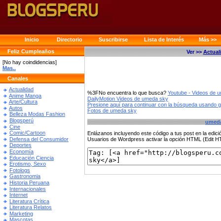
Inicio
Directorio
Suscribirse
Lista de Interés
Más >>
Feliz Cumpleaños
Ver >>
Actual
[No hay coindidencias]
Mas..
Canales
Actualidad
%3FNo encuentra lo que busca?
Youtube - Videos de 
Anime Manga
DailyMotion Videos de umeda sky
Arte/Cultura
Presione aquí para continuar con la búsqueda usando 
Autos
Fotos de umeda sky
Belleza Modas Fashion
Blogsperú
umeda
Cine
Comic/Cartoon
Enlázanos incluyendo este código a tus post en la edi
Defensa del Consumidor
Usuarios de Wordpress activar la opción HTML (Edit 
Deportes
Economía
Educación Ciencia
Erotismo, Sexo
Fotologs
Gastronomia
Historia Peruana
Internacionales
Internet
Literatura Crítica
Literatura Relatos
Marketing
Mascotas