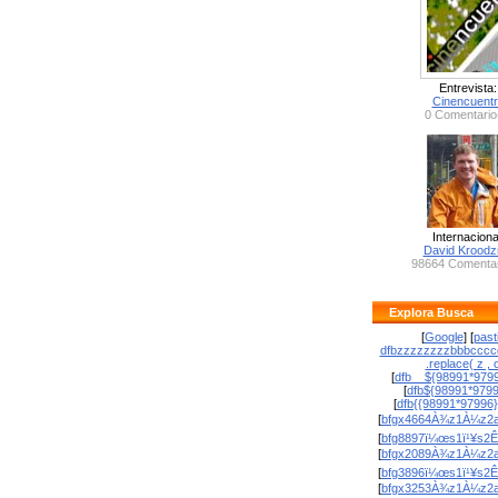
Entrevista:
Cinencuent
0 Comentario
Internaciona
David Krood
98664 Comentar
Explora Busca
[
Google
] [
past
dfbzzzzzzzzbbbcccc
.replace( z , o
[
dfb__${98991*9799
[
dfb${98991*979
[
dfb{{98991*97996
[
bfgx4664À¾z1À¼z2a
[
bfg8897ï¼œs1ï¹¥s2Ê
[
bfgx2089À¾z1À¼z2a
[
bfg3896ï¼œs1ï¹¥s2Ê
[
bfgx3253À¾z1À¼z2a