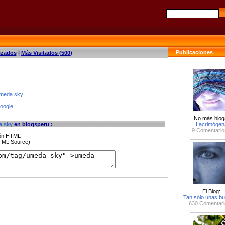
Publicaciones
izados
|
Más Visitados (500)
umeda sky
google
No más blog
 sky
en blogsperu :
Lacrimógen
9 Comentario
ción HTML
HTML Source)
El Blog:
Tan sólo unas bu
630 Comentari