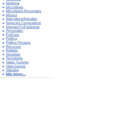
Medicina
Miscelánea
Miscelanea Personales
Música
Naturaleza/Animales
Negocios Corporativos
Noticias/Tv/Farándula
Personales
PodCast
Política
Politica Peruana
Recursos
Religión
Sociedad
Tecnología
Viajes Turismo
VideoJuegos
Videolog
Más blogs...