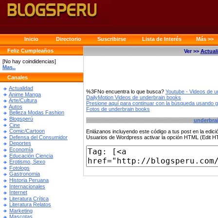
Inicio
Directorio
Suscribirse
Lista de Interés
Más >>
Feliz Cumpleaños
Ver >>
Actual
[No hay coindidencias]
Mas..
Canales
Actualidad
%3FNo encuentra lo que busca?
Youtube - Videos de u
Anime Manga
DailyMotion Videos de underbrain books
Arte/Cultura
Presione aquí para continuar con la búsqueda usando 
Autos
Fotos de underbrain books
Belleza Modas Fashion
Blogsperú
underbra
Cine
Comic/Cartoon
Enlázanos incluyendo este código a tus post en la edi
Defensa del Consumidor
Usuarios de Wordpress activar la opción HTML (Edit 
Deportes
Economía
Educación Ciencia
Erotismo, Sexo
Fotologs
Gastronomia
Historia Peruana
Internacionales
Internet
Literatura Crítica
Literatura Relatos
Marketing
Mascotas