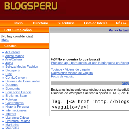
Inicio
Directorio
Suscribirse
Lista de Interés
Más >>
Feliz Cumpleaños
Ver >>
Actual
[No hay coindidencias]
Mas..
Canales
Actualidad
Anime Manga
%3FNo encuentra lo que busca?
Arte/Cultura
Presione aquí para continuar con la búsqueda en Blog
Autos
Belleza Modas Fashion
Youtube - Videos de vaguito
Blogsperú
DailyMotion Videos de vaguito
Cine
Fotos de vaguito
Comic/Cartoon
Defensa del Consumidor
vagu
Deportes
Economía
Enlázanos incluyendo este código a tus post en la edi
Educación Ciencia
Usuarios de Wordpress activar la opción HTML (Edit 
Erotismo, Sexo
Fotologs
Gastronomia
Historia Peruana
Internacionales
Internet
Literatura Crítica
Literatura Relatos
Marketing
Mascotas