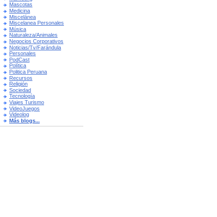
Mascotas
Medicina
Miscelánea
Miscelanea Personales
Música
Naturaleza/Animales
Negocios Corporativos
Noticias/Tv/Farándula
Personales
PodCast
Política
Politica Peruana
Recursos
Religión
Sociedad
Tecnología
Viajes Turismo
VideoJuegos
Videolog
Más blogs...