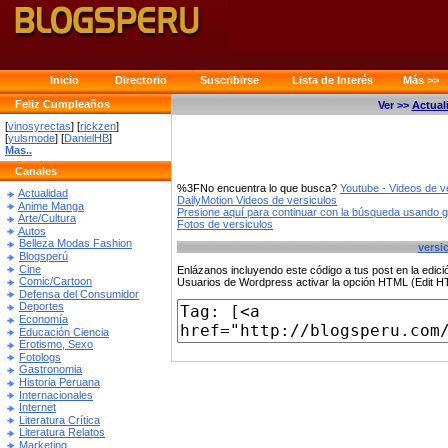
Inicio
Directorio
Suscribirse
Lista de Interés
Más >>
Feliz Cumpleaños
Ver >>
Actual
[
vinosyrectas
] [
rickzen
]
[
yulsmode
] [
DanielHB
]
Mas..
Canales
%3FNo encuentra lo que busca?
Youtube - Videos de v
Actualidad
DailyMotion Videos de versiculos
Anime Manga
Presione aquí para continuar con la búsqueda usando 
Arte/Cultura
Fotos de versiculos
Autos
Belleza Modas Fashion
versi
Blogsperú
Cine
Enlázanos incluyendo este código a tus post en la edi
Comic/Cartoon
Usuarios de Wordpress activar la opción HTML (Edit 
Defensa del Consumidor
Deportes
Economía
Educación Ciencia
Erotismo, Sexo
Fotologs
Gastronomia
Historia Peruana
Internacionales
Internet
Literatura Crítica
Literatura Relatos
Marketing