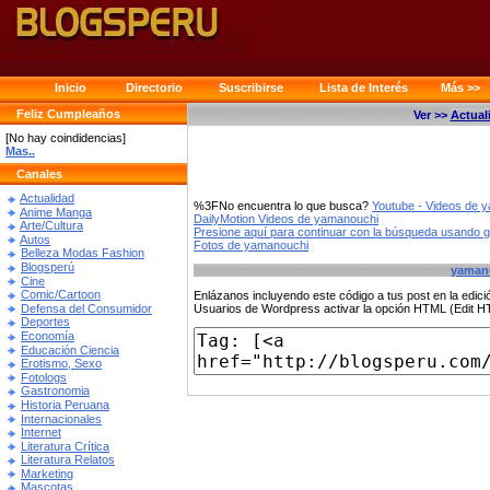
Inicio
Directorio
Suscribirse
Lista de Interés
Más >>
Feliz Cumpleaños
Ver >>
Actual
[No hay coindidencias]
Mas..
Canales
Actualidad
%3FNo encuentra lo que busca?
Youtube - Videos de 
Anime Manga
DailyMotion Videos de yamanouchi
Arte/Cultura
Presione aquí para continuar con la búsqueda usando 
Autos
Fotos de yamanouchi
Belleza Modas Fashion
Blogsperú
yaman
Cine
Comic/Cartoon
Enlázanos incluyendo este código a tus post en la edi
Defensa del Consumidor
Usuarios de Wordpress activar la opción HTML (Edit 
Deportes
Economía
Educación Ciencia
Erotismo, Sexo
Fotologs
Gastronomia
Historia Peruana
Internacionales
Internet
Literatura Crítica
Literatura Relatos
Marketing
Mascotas