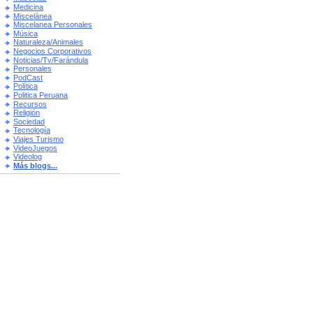
Medicina
Miscelánea
Miscelanea Personales
Música
Naturaleza/Animales
Negocios Corporativos
Noticias/Tv/Farándula
Personales
PodCast
Política
Politica Peruana
Recursos
Religión
Sociedad
Tecnología
Viajes Turismo
VideoJuegos
Videolog
Más blogs...