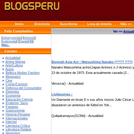
Inicio
Directorio
Suscribirse
Lista de Interés
Más >>
Feliz Cumpleaños
Ver >>
Actual
[
vinosyrectas
] [
rickzen
]
[
yulsmode
] [
DanielHB
]
Mas..
Canales
Actualidad
Anime Manga
Biografi-Asia-Act : Matsushima Nanako (???? ???)
Arte/Cultura
Nanako Matsushima actriz(Japan Actress o J-Actress) 
Autos
13 de octubre de 1973. Esta actualmente casada (2...
Belleza Modas Fashion
Blogsperú
Cine
Verusca() - Actualidad
Comic/Cartoon
Defensa del Consumidor
Deportes
Llullasunqu :
Economía
Educación Ciencia
Un Diamante en bruto E n sus años mozos Julio César U
Erotismo, Sexo
disputaron un amistoso de fútbol en Yok...
Fotologs
Gastronomia
Historia Peruana
Quilqakamayux(5139d) - Actualidad
Internacionales
Internet
Literatura Crítica
Literatura Relatos
Marketing