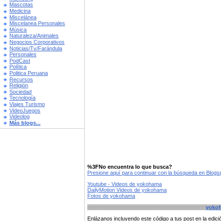
Mascotas
Medicina
Miscelánea
Miscelanea Personales
Música
Naturaleza/Animales
Negocios Corporativos
Noticias/Tv/Farándula
Personales
PodCast
Política
Politica Peruana
Recursos
Religión
Sociedad
Tecnología
Viajes Turismo
VideoJuegos
Videolog
Más blogs...
%3FNo encuentra lo que busca?
Presione aquí para continuar con la búsqueda en Blog
Youtube - Videos de yokohama
DailyMotion Videos de yokohama
Fotos de yokohama
yoko
Enlázanos incluyendo este código a tus post en la edi