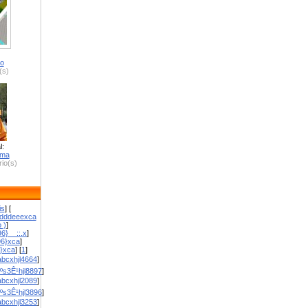
ro
(s)
l:
zma
io(s)
is
] [
dddeeexca
 )
]
6}__::.x
]
96}xca
]
}}xca
] [
1
]
bcxhjl4664
]
ºs3Ê¹hjl8897
]
bcxhjl2089
]
ºs3Ê¹hjl3896
]
bcxhjl3253
]