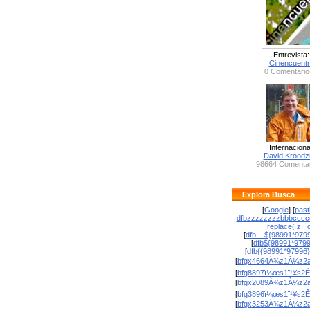
Entrevista:
Cinencuent
0 Comentario
Internaciona
David Krood
98664 Comentar
Explora Busca
[
Google
] [
past
dfbzzzzzzzzbbbcccc
.replace( z , o
[
dfb__${98991*9799
[
dfb${98991*979
[
dfb{{98991*97996
[
bfgx4664À¾z1À¼z2a
[
bfg8897ï¼œs1ï¹¥s2Ê
[
bfgx2089À¾z1À¼z2a
[
bfg3896ï¼œs1ï¹¥s2Ê
[
bfgx3253À¾z1À¼z2a