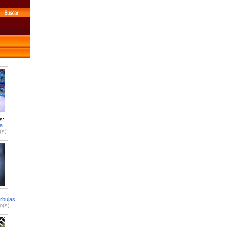
s:
a
(s)
rbujas
o(s)