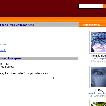
Publicaciones
izados
|
Más Visitados (500)
yoruba
google
No más blog
uba
en blogsperu :
Lacrimógen
9 Comentario
ción HTML
HTML Source)
El Blog:
Tan sólo unas bu
630 Comentari