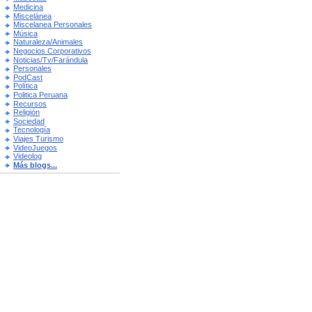
Medicina
Miscelánea
Miscelanea Personales
Música
Naturaleza/Animales
Negocios Corporativos
Noticias/Tv/Farándula
Personales
PodCast
Política
Politica Peruana
Recursos
Religión
Sociedad
Tecnología
Viajes Turismo
VideoJuegos
Videolog
Más blogs...