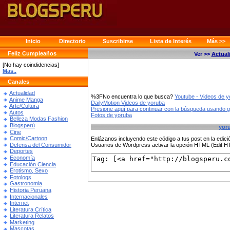
Inicio
Directorio
Suscribirse
Lista de Interés
Más >>
Feliz Cumpleaños
Ver >>
Actual
[No hay coindidencias]
Mas..
Canales
Actualidad
%3FNo encuentra lo que busca?
Youtube - Videos de 
Anime Manga
DailyMotion Videos de yoruba
Arte/Cultura
Presione aquí para continuar con la búsqueda usando 
Autos
Fotos de yoruba
Belleza Modas Fashion
Blogsperú
yor
Cine
Comic/Cartoon
Enlázanos incluyendo este código a tus post en la edi
Defensa del Consumidor
Usuarios de Wordpress activar la opción HTML (Edit 
Deportes
Economía
Educación Ciencia
Erotismo, Sexo
Fotologs
Gastronomia
Historia Peruana
Internacionales
Internet
Literatura Crítica
Literatura Relatos
Marketing
Mascotas