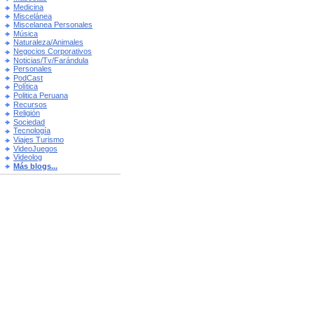
Medicina
Miscelánea
Miscelanea Personales
Música
Naturaleza/Animales
Negocios Corporativos
Noticias/Tv/Farándula
Personales
PodCast
Política
Politica Peruana
Recursos
Religión
Sociedad
Tecnología
Viajes Turismo
VideoJuegos
Videolog
Más blogs...