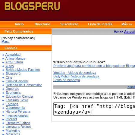
Inicio
Directorio
Suscribirse
Lista de Interés
Más >>
Feliz Cumpleaños
Ver >>
Actual
[No hay coindidencias]
Mas..
Canales
Actualidad
Anime Manga
%3FNo encuentra lo que busca?
Arte/Cultura
Presione aquí para continuar con la búsqueda en Blog
Autos
Belleza Modas Fashion
Youtube - Videos de zendaya
Blogsperú
DailyMotion Videos de zendaya
Cine
Fotos de zendaya
Comic/Cartoon
Defensa del Consumidor
zend
Deportes
Economía
Enlázanos incluyendo este código a tus post en la edi
Educación Ciencia
Usuarios de Wordpress activar la opción HTML (Edit 
Erotismo, Sexo
Fotologs
Gastronomia
Historia Peruana
Internacionales
Internet
Literatura Crítica
Literatura Relatos
Marketing
Mascotas