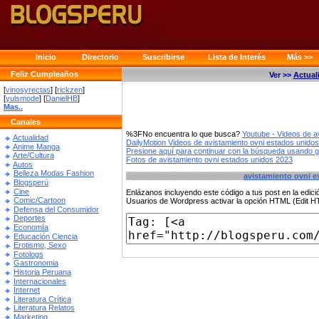
Inicio
Directorio
Suscribirse
Lista de Interés
Más >>
Feliz Cumpleaños
Ver >>
Actual
[
vinosyrectas
] [
rickzen
]
[
yulsmode
] [
DanielHB
]
Mas..
Canales
%3FNo encuentra lo que busca?
Youtube - Videos de a
Actualidad
DailyMotion Videos de avistamiento ovni estados unido
Anime Manga
Presione aquí para continuar con la búsqueda usando 
Arte/Cultura
Fotos de avistamiento ovni estados unidos 2023
Autos
Belleza Modas Fashion
avistamiento ovni e
Blogsperú
Cine
Enlázanos incluyendo este código a tus post en la edi
Comic/Cartoon
Usuarios de Wordpress activar la opción HTML (Edit 
Defensa del Consumidor
Deportes
Economía
Educación Ciencia
Erotismo, Sexo
Fotologs
Gastronomia
Historia Peruana
Internacionales
Internet
Literatura Crítica
Literatura Relatos
Marketing