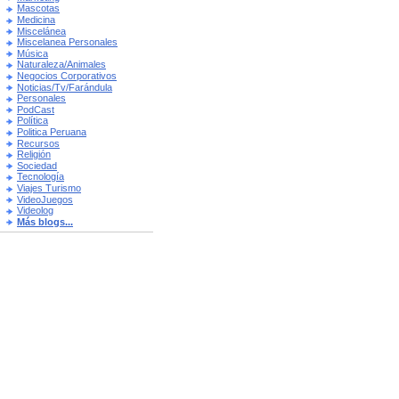
Mascotas
Medicina
Miscelánea
Miscelanea Personales
Música
Naturaleza/Animales
Negocios Corporativos
Noticias/Tv/Farándula
Personales
PodCast
Política
Politica Peruana
Recursos
Religión
Sociedad
Tecnología
Viajes Turismo
VideoJuegos
Videolog
Más blogs...