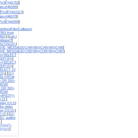
ºs3Ê¹hjl1762
]
bcxhjl5096
]
Êºs3Ê¹hjl10127
]
bcxhjl6070
]
ºs3Ê¹hjl1894
]
definedFilterCallback(
7891 from
891)
] [
can I
 please?
]
5272522\\
]
EIVE_MESSAGE(CHR(98)||CHR(98)||CHR
]
IVE_MESSAGE(CHR(99)||CHR(99)||CHR(
]
8=(SELECT
EP(15))
]
5=(SELECT
EP(15))
]
SELECT 23
5))
] [
11))
656 FROM
) OR 292=
FROM
1 OR 302=
FROM
rgPtS3Y));
:0:15
]
elay 0:0:15
or delay
lay 0:0:15
]
:0:15
] [
11);
[
11; waitfor
5
]
)))v)/*+
5)))v)+
]