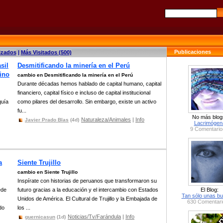
Publicaciones
izados
|
Más Visitados (500)
sil
Desmitificando la minería en el Perú
ino
cambio en Desmitificando la minería en el Perú
Durante décadas hemos hablado de capital humano, capital
financiero, capital físico e incluso de capital institucional
quía
como pilares del desarrollo. Sin embargo, existe un activo
fu...
No más blog
Naturaleza/Animales
|
Info
Javier Prado Blas
(4d)
Lacrimógen
9 Comentario
a
Siente Trujillo
cambio en Siente Trujillo
Inspírate con historias de peruanos que transformaron su
ede
futuro gracias a la educación y el intercambio con Estados
El Blog:
Tan sólo unas bu
Unidos de América. El Cultural de Trujillo y la Embajada de
630 Comentari
do
los ...
Noticias/Tv/Farándula
|
Info
guernicasun
(1d)