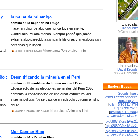
 y
la mujer de mi amigo
cambio en la mujer de mi amigo
Entrevista:
Cinencuent
Hacer un blog fue algo que nunca tuve en mente.
0 Comentario
Continuarlo, mucho menos. Siempre pensé que jamás
existiría algo parecido a compartir historias y anécdotas con
personas que llegan ...
anal
Miscelanea Personales
|
Info
José Torres
(31d)
Internaciona
David Krood
98664 Comentar
ño :
Desmitificando la minería en el Perú
cambio en Desmitificando la minería en el Perú
Explora Busca
El desarrollo de las elecciones generales del Perú 2026
[
Google
] [
past
confirma la consolidación de una crisis estructural del
dfbzzzzzzzzbbbcccc
ne
sistema político. No se trata de un episodio coyuntural, sino
.replace( z , o
[
dfb__${98991*9799
como
del re...
[
dfb${98991*979
Naturaleza/Animales
|
Info
Javier Prado Blas
(4d)
[
dfb{{98991*97996
[
bfgx4664À¾z1À¼z2a
[
bfg8897ï¼œs1ï¹¥s2Ê
[
bfgx2089À¾z1À¼z2a
[
bfg3896ï¼œs1ï¹¥s2Ê
Max Damian Blog
[
bfgx3253À¾z1À¼z2a
n
cambio en Max Damian Blog