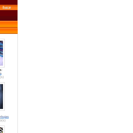
s:
a
(s)
rbujas
o(s)