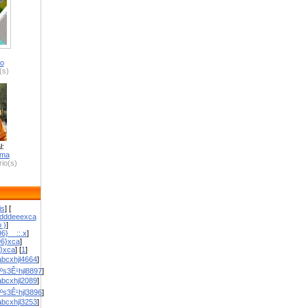
ro
(s)
l:
zma
io(s)
is
] [
dddeeexca
 )
]
6}__::.x
]
96}xca
]
}}xca
] [
1
]
bcxhjl4664
]
ºs3Ê¹hjl8897
]
bcxhjl2089
]
ºs3Ê¹hjl3896
]
bcxhjl3253
]