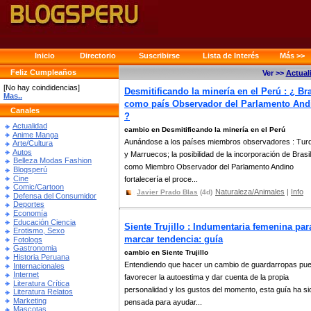
Inicio
Directorio
Suscribirse
Lista de Interés
Más >>
Feliz Cumpleaños
Ver >>
Actual
[No hay coindidencias]
Desmitificando la minería en el Perú : ¿ Bra
Mas..
como país Observador del Parlamento And
Canales
?
Actualidad
cambio en Desmitificando la minería en el Perú
Anime Manga
Aunándose a los países miembros observadores : Tur
Arte/Cultura
Autos
y Marruecos; la posibilidad de la incorporación de Brasil
Belleza Modas Fashion
como Miembro Observador del Parlamento Andino
Blogsperú
Cine
fortalecería el proce...
Comic/Cartoon
Naturaleza/Animales
|
Info
Javier Prado Blas
(4d)
Defensa del Consumidor
Deportes
Economía
Educación Ciencia
Siente Trujillo : Indumentaria femenina par
Erotismo, Sexo
marcar tendencia: guía
Fotologs
Gastronomia
cambio en Siente Trujillo
Historia Peruana
Entendiendo que hacer un cambio de guardarropas pu
Internacionales
Internet
favorecer la autoestima y dar cuenta de la propia
Literatura Crítica
personalidad y los gustos del momento, esta guía ha si
Literatura Relatos
Marketing
pensada para ayudar...
Mascotas