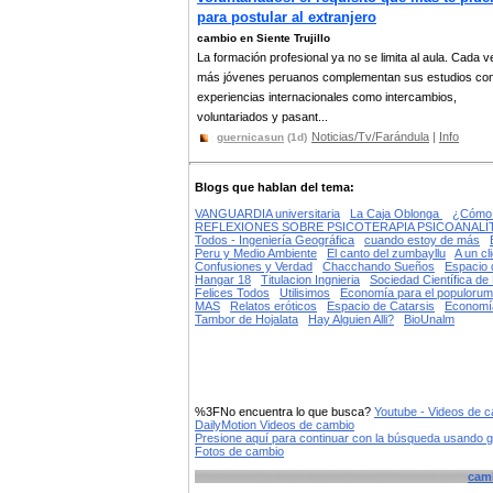
para postular al extranjero
cambio en Siente Trujillo
La formación profesional ya no se limita al aula. Cada v
más jóvenes peruanos complementan sus estudios co
experiencias internacionales como intercambios,
voluntariados y pasant...
Noticias/Tv/Farándula
|
Info
guernicasun
(1d)
Blogs que hablan del tema:
VANGUARDIA universitaria
La Caja Oblonga
¿Cómo 
REFLEXIONES SOBRE PSICOTERAPIA PSICOANALÍ
Todos - Ingeniería Geográfica
cuando estoy de más
Peru y Medio Ambiente
El canto del zumbayllu
A un cl
Confusiones y Verdad
Chacchando Sueños
Espacio 
Hangar 18
Titulacion Ingnieria
Sociedad Científica de
Felices Todos
Utilisimos
Economía para el populorum
MAS
Relatos eróticos
Espacio de Catarsis
Economía
Tambor de Hojalata
Hay Alguien Alli?
BioUnalm
%3FNo encuentra lo que busca?
Youtube - Videos de 
DailyMotion Videos de cambio
Presione aquí para continuar con la búsqueda usando 
Fotos de cambio
cam