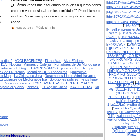
[
bfg1762ï¼œs1ï¹¥s2Ê
¿Cuántas veces has escuchado en la iglesia que“no debes
[
bfgx5096À¾z1À¼z2a
unirte en yugo desigual con los incrédulos”? Probablemente
[
bfg10127ï¼œs1ï¹¥s2
ez
muchas. Y casi siempre con el mismo significado: no te
[
bfgx6070À¾z1À¼z2a
n
cases ...
[
bfg1894ï¼œs1ï¹¥s2Ê
[
19646907
]
Música
|
Info
Max D.
(53d)
[
{{_self.env.registerUn
syste
] [
( 198766*66
DUAL)
] [
( 198766*667
ask you a question
[
@@XBW67
] [
1À§À¢2
[
1||DBMS_PIPE.REC
[
1*DBMS_PIPE.RECE
[
1BSYi7FDF)) OR 57
578 FROM PG_SLE
le digo?
ADOLESCENTES
FisherMan
Vivir Eficiente
[
13RAPbSyo) OR 89
TICA
Noticias
Amores y Coleras
Forjadores de Un Mundo para
895 FROM PG_SLE
Embarazada Blog
EL AGRONÓMICO
para perder el tiempo
[
1jrDdjCvP OR 23=(
ick de La Parada
Mamá de DOS chancletas
[darksonic]
FROM PG_SLEEP(1
de Mapi
La Chicha de Jora
Resumenes Libros Administracion
OR 656=(SELECT 
 Estudiantes de Medicina de Ica
Soluciones solares
vinos kupel
PG_SLEEP(15))
] [
11
.
Decuando en vez
POR LAS RUTAS DEL PERÙ.. Y ALGO
(SELECT 292 
 para el pueblo
Relatos
El Blog de Kasas
KAYLECHUZA
Mi
PG_SLEEP(15))
] [
1
(SELECT 302 
PG_SLEEP(15))
] [
1s
waitfor delay 0
[
1ILp1ZJEn); waitfor d
] [
1mxooDvxC; waitf
0:0:15
] [
11 waitfor de
[
11)); waitfor delay 0
cambio
waitfor delay 0:0:15
] 
delay 0:0:1
google
[
((0)from((sleep(15
((0)from((sleep(1
Más..
bio
en blogsperu :