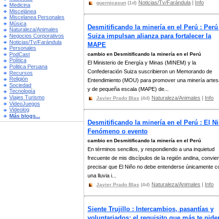
Noticias/Tv/Farándula
|
Info
guernicasun
(1d)
Medicina
Miscelánea
Miscelanea Personales
Música
Desmitificando la minería en el Perú : Perú
Naturaleza/Animales
Suiza impulsan alianza para fortalecer la
Negocios Corporativos
Noticias/Tv/Farándula
MAPE
Personales
PodCast
cambio en Desmitificando la minería en el Perú
Política
El Ministerio de Energía y Minas (MINEM) y la
Politica Peruana
Confederación Suiza suscribieron un Memorando de
Recursos
Religión
Entendimiento (MOU) para promover una minería artes
Sociedad
y de pequeña escala (MAPE) de...
Tecnología
Viajes Turismo
Naturaleza/Animales
|
Info
Javier Prado Blas
(4d)
VideoJuegos
Videolog
Más blogs...
Desmitificando la minería en el Perú : El Ni
Fenómeno o evento
cambio en Desmitificando la minería en el Perú
En términos sencillos, y respondiendo a una inquietud
frecuente de mis discípulos de la región andina, convie
precisar que El Niño no debe entenderse únicamente 
una lluvia i...
Naturaleza/Animales
|
Info
Javier Prado Blas
(4d)
Siente Trujillo : Intercambios, pasantías y
voluntariados: el requisito que más te pide