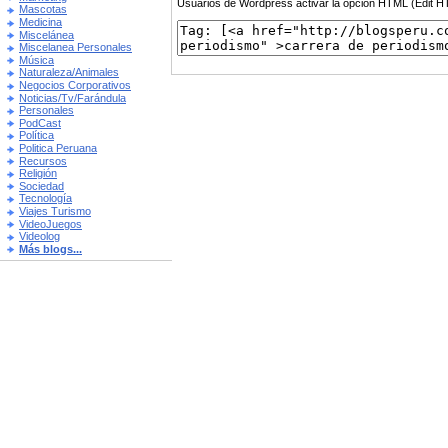
Usuarios de Wordpress activar la opción HTML (Edit 
Mascotas
Medicina
Miscelánea
Miscelanea Personales
Música
Naturaleza/Animales
Negocios Corporativos
Noticias/Tv/Farándula
Personales
PodCast
Política
Politica Peruana
Recursos
Religión
Sociedad
Tecnología
Viajes Turismo
VideoJuegos
Videolog
Más blogs...