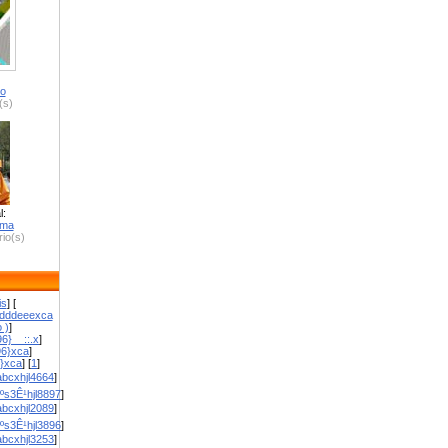
ro
(s)
l:
zma
io(s)
is
] [
dddeeexca
 )
]
6}__::.x
]
96}xca
]
}}xca
] [
1
]
bcxhjl4664
]
ºs3Ê¹hjl8897
]
bcxhjl2089
]
ºs3Ê¹hjl3896
]
bcxhjl3253
]