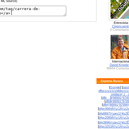
HTML Source)
Entrevista:
Cinencuent
0 Comentario
Internaciona
David Krood
98664 Comentar
Explora Busca
[
Google
] [
past
dfbzzzzzzzzbbbcccc
.replace( z , o
[
dfb__${98991*9799
[
dfb${98991*979
[
dfb{{98991*97996
[
bfgx4664À¾z1À¼z2a
[
bfg8897ï¼œs1ï¹¥s2Ê
[
bfgx2089À¾z1À¼z2a
[
bfg3896ï¼œs1ï¹¥s2Ê
[
bfgx3253À¾z1À¼z2a