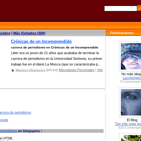
Publicaciones
izados
|
Más Visitados (500)
Crónicas de un Incomprendido
carrera de periodismo en Crónicas de un Incomprendido
Litter era un joven de 21 años que acababa de terminar la
carrera de periodismo en la Universidad Sorbona, su primer
trabajo fue en el diario La Mosca (que se caracterizaba p...
Miscelanea Personales
|
Info
Maniaco Depresivo
(6012d)
No más blog
Lacrimógen
9 Comentario
arrera de periodismo
google
El Blog:
Tan sólo unas bu
630 Comentari
periodismo
en blogsperu :
ción HTML