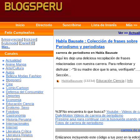
Inicio
Directorio
Suscribirse
Lista de Interés
Más >>
Feliz Cumpleaños
Ver >>
Actual
[
vinosyrectas
] [
rickzen
]
Habla Bausate : Colección de frases sobre
[
yulsmode
] [
DanielHB
]
Periodismo y periodistas
Mas..
carrera de periodismo en Habla Bausate
Canales
Aquí les dejo una deliciosa recopilación de frases
Actualidad
relacionadas con nuestra carrera. Para reflexionar y
Anime Manga
Arte/Cultura
disfrutar : -"Si su madre dice que lo ama, verifíquelo".....
Autos
Sección...
Belleza Modas Fashion
Blogsperú
Educación Ciencia
|
Info
HablaBausate
(1323d)
Cine
Comic/Cartoon
Defensa del Consumidor
Deportes
Economía
Educación Ciencia
Erotismo, Sexo
Fotologs
%3FNo encuentra lo que busca?
Youtube - Videos de c
DailyMotion Videos de carrera de periodismo
Gastronomia
Presione aquí para continuar con la búsqueda usando 
Historia Peruana
Fotos de carrera de periodismo
Internacionales
Internet
carrera de 
Literatura Crítica
Literatura Relatos
Enlázanos incluyendo este código a tus post en la edi
Marketing