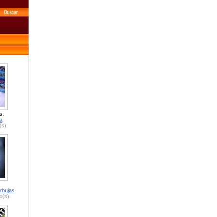
s:
a
(s)
rbujas
o(s)