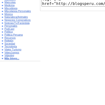
Mascotas
Medicina
Miscelánea
Miscelanea Personales
Música
Naturaleza/Animales
Negocios Corporativos
Noticias/Tv/Farándula
Personales
PodCast
Política
Politica Peruana
Recursos
Religión
Sociedad
Tecnología
Viajes Turismo
VideoJuegos
Videolog
Más blogs...