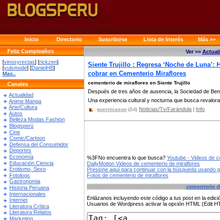
Inicio
Directorio
Suscribirse
Lista de Interés
Más >>
Feliz Cumpleaños
Ver >>
Actual
[
vinosyrectas
] [
rickzen
]
Siente Trujillo : Regresa ‘Noche de Luna’: 
[
yulsmode
] [
DanielHB
]
cobrar en Cementerio Miraflores
Mas..
cementerio de miraflores en Siente Trujillo
Canales
Después de tres años de ausencia, la Sociedad de Benef
Actualidad
Una experiencia cultural y nocturna que busca revalorar 
Anime Manga
Arte/Cultura
Noticias/Tv/Farándula
|
Info
guernicasun
(2d)
Autos
Belleza Modas Fashion
Blogsperú
Cine
Comic/Cartoon
Defensa del Consumidor
Deportes
Economía
%3FNo encuentra lo que busca?
Youtube - Videos de c
Educación Ciencia
DailyMotion Videos de cementerio de miraflores
Erotismo, Sexo
Presione aquí para continuar con la búsqueda usando 
Fotologs
Fotos de cementerio de miraflores
Gastronomia
cementerio d
Historia Peruana
Internacionales
Enlázanos incluyendo este código a tus post en la edi
Internet
Usuarios de Wordpress activar la opción HTML (Edit 
Literatura Crítica
Literatura Relatos
Marketing