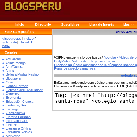
Inicio
Directorio
Suscribirse
Lista de Interés
Más >>
Feliz Cumpleaños
Ver >>
Actual
[
vinosyrectas
] [
rickzen
]
[
yulsmode
] [
DanielHB
]
Mas..
Canales
%3FNo encuentra lo que busca?
Youtube - Videos de c
Actualidad
DailyMotion Videos de colegio santa rosa
Anime Manga
Presione aquí para continuar con la búsqueda usando 
Arte/Cultura
Fotos de colegio santa rosa
Autos
Belleza Modas Fashion
colegio s
Blogsperú
Cine
Enlázanos incluyendo este código a tus post en la edi
Comic/Cartoon
Usuarios de Wordpress activar la opción HTML (Edit 
Defensa del Consumidor
Deportes
Economía
Educación Ciencia
Erotismo, Sexo
Fotologs
Gastronomia
Historia Peruana
Internacionales
Internet
Literatura Crítica
Literatura Relatos
Marketing