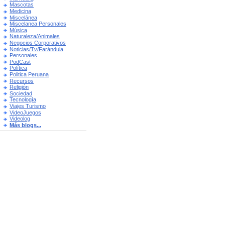
Mascotas
Medicina
Miscelánea
Miscelanea Personales
Música
Naturaleza/Animales
Negocios Corporativos
Noticias/Tv/Farándula
Personales
PodCast
Política
Politica Peruana
Recursos
Religión
Sociedad
Tecnología
Viajes Turismo
VideoJuegos
Videolog
Más blogs...