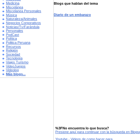
Medicina
Blogs que hablan del tema
Miscelánea
Miscelanea Personales
Diario de un embarazo
Música
Naturaleza/Animales
Negocios Corporativos
Noticias/Tv/Farándula
Personales
PodCast
Política
Politica Peruana
Recursos
Religión
Sociedad
Tecnología
Viajes Turismo
VideoJuegos
Videolog
Más blogs...
%3FNo encuentra lo que busca?
Presione aquí para continuar con la búsqueda en Blog
Youtube - Videos de como hacer para