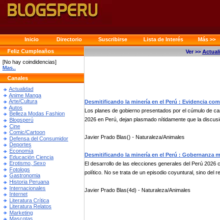
Inicio
Directorio
Suscribirse
Lista de Interés
Más >>
Feliz Cumpleaños
Ver >>
Actual
[No hay coindidencias]
Mas..
Canales
Actualidad
Anime Manga
Arte/Cultura
Desmitificando la minería en el Perú : Evidencia com
Autos
Los planes de gobierno presentados por el cúmulo de can
Belleza Modas Fashion
2026 en Perú, dejan plasmado nítidamente que la discusi
Blogsperú
Cine
Comic/Cartoon
Javier Prado Blas() - Naturaleza/Animales
Defensa del Consumidor
Deportes
Economía
Desmitificando la minería en el Perú : Gobernanza mi
Educación Ciencia
Erotismo, Sexo
El desarrollo de las elecciones generales del Perú 2026 c
Fotologs
político. No se trata de un episodio coyuntural, sino del re
Gastronomia
Historia Peruana
Internacionales
Javier Prado Blas(4d) - Naturaleza/Animales
Internet
Literatura Crítica
Literatura Relatos
Marketing
Mascotas