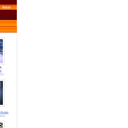
s:
a
(s)
rbujas
o(s)