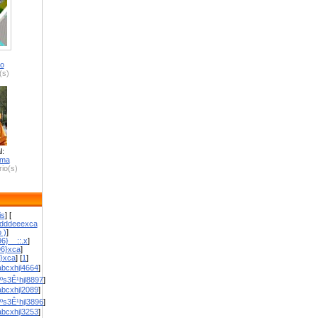
ro
(s)
l:
zma
io(s)
is
] [
dddeeexca
 )
]
6}__::.x
]
96}xca
]
}}xca
] [
1
]
bcxhjl4664
]
ºs3Ê¹hjl8897
]
bcxhjl2089
]
ºs3Ê¹hjl3896
]
bcxhjl3253
]