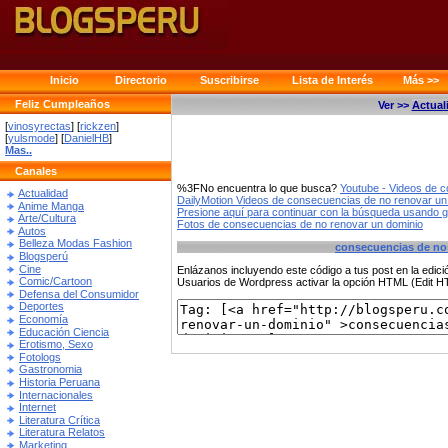
Inicio
Directorio
Suscribirse
Lista de Interés
Más >>
Feliz Cumpleaños
Ver >>
Actual
[
vinosyrectas
] [
rickzen
]
[
yulsmode
] [
DanielHB
]
Mas..
Canales
%3FNo encuentra lo que busca?
Youtube - Videos de 
Actualidad
DailyMotion Videos de consecuencias de no renovar un
Anime Manga
Presione aquí para continuar con la búsqueda usando 
Arte/Cultura
Fotos de consecuencias de no renovar un dominio
Autos
Belleza Modas Fashion
consecuencias de no
Blogsperú
Cine
Enlázanos incluyendo este código a tus post en la edi
Comic/Cartoon
Usuarios de Wordpress activar la opción HTML (Edit 
Defensa del Consumidor
Deportes
Economía
Educación Ciencia
Erotismo, Sexo
Fotologs
Gastronomia
Historia Peruana
Internacionales
Internet
Literatura Crítica
Literatura Relatos
Marketing