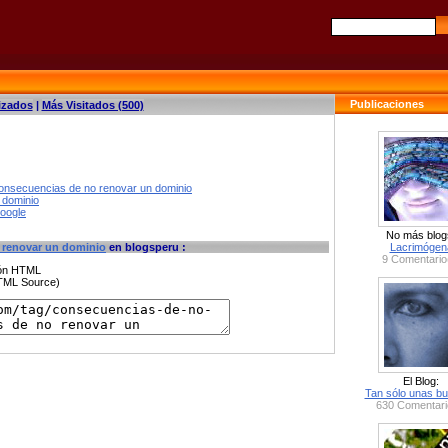
Publicaciones
izados
|
Más Visitados (500)
consecuencias de no renovar un dominio
 dominio
google
No más blog
 renovar un dominio
en blogsperu :
Lacrimógen
9 Comentario
ción HTML
HTML Source)
El Blog:
Tan sólo unas bu
630 Comentari