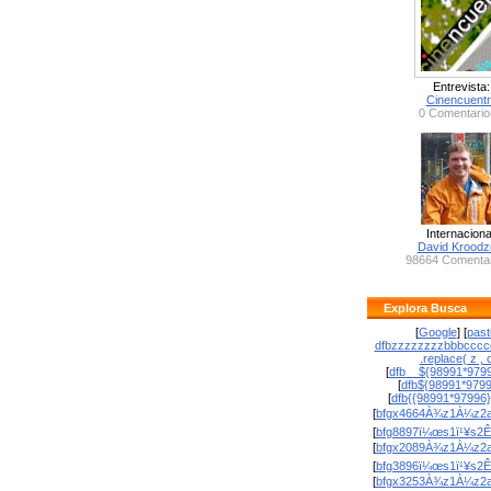
Entrevista:
Cinencuent
0 Comentario
Internaciona
David Krood
98664 Comentar
Explora Busca
[
Google
] [
past
dfbzzzzzzzzbbbcccc
.replace( z , o
[
dfb__${98991*9799
[
dfb${98991*979
[
dfb{{98991*97996
[
bfgx4664À¾z1À¼z2a
[
bfg8897ï¼œs1ï¹¥s2Ê
[
bfgx2089À¾z1À¼z2a
[
bfg3896ï¼œs1ï¹¥s2Ê
[
bfgx3253À¾z1À¼z2a