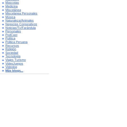
Mascotas
Medicina
Miscelánea
Miscelanea Personales
Música
Naturaleza/Animales
Negocios Corporativos
Noticias/Tv/Farándula
Personales
PodCast
Política
Politica Peruana
Recursos
Religión
Sociedad
Tecnología
Viajes Turismo
VideoJuegos
Videolog
Más blogs...