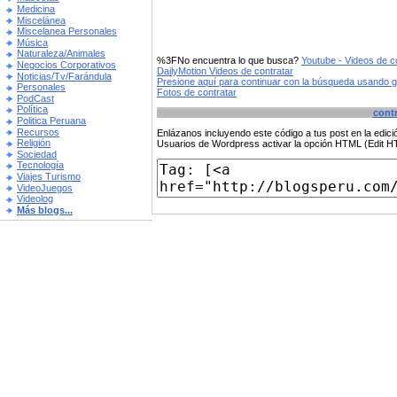
Medicina
Miscelánea
Miscelanea Personales
Música
Naturaleza/Animales
%3FNo encuentra lo que busca?
Youtube - Videos de c
Negocios Corporativos
DailyMotion Videos de contratar
Noticias/Tv/Farándula
Presione aquí para continuar con la búsqueda usando 
Personales
Fotos de contratar
PodCast
Política
contr
Politica Peruana
Recursos
Enlázanos incluyendo este código a tus post en la edi
Religión
Usuarios de Wordpress activar la opción HTML (Edit 
Sociedad
Tecnología
Viajes Turismo
VideoJuegos
Videolog
Más blogs...