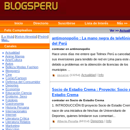
Inicio
Directorio
Suscribirse
Lista de Interés
Más >>
Feliz Cumpleaños
Ver >>
Actual
[
La Mula
] [
Kelvin Almeida
] [
Pedrin
]
antimonopolio : La mano negra de telefóni
Mas..
del Perú
Canales
contratar en antimonopolio
Actualidad
Hace unos días me entere que Telmex Perú a cancela
Anime Manga
sus inversiones para tendido de red en Lima para este
Arte/Cultura
Autos
debido a problemas en la obtención de licencias de los
Belleza Modas Fashion
municipios ...
Blogsperú
Cine
Actualidad
|
Info
oscarve
(1325d)
Comic/Cartoon
Defensa del Consumidor
Deportes
Economía
Socio de Estadio Crema : Proyecto: Socio 
Educación Ciencia
Estadio Crema
Erotismo, Sexo
Fotologs
contratar en Socio de Estadio Crema
Gastronomia
1. INTRODUCCIÓN El proyecto Socio de Estadio Crem
Historia Peruana
nace de una iniciativa de hinchas de Universitario de
Internacionales
Internet
Deportes, quienes brindaron sus comentari...
Literatura Crítica
Deportes
|
Info
Alberto Peralta
(6011d)
Literatura Relatos
Marketing
Mascotas